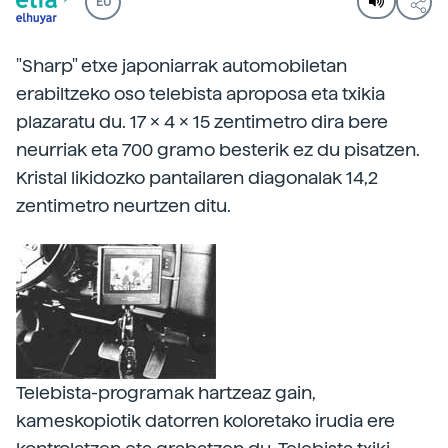
EU
"Sharp" etxe japoniarrak automobiletan
erabiltzeko oso telebista aproposa eta txikia
plazaratu du. 17 x 4 x 15 zentimetro dira bere
neurriak eta 700 gramo besterik ez du pisatzen.
Kristal likidozko pantailaren diagonalak 14,2
zentimetro neurtzen ditu.
Telebista-programak hartzeaz gain,
kameskopiotik datorren koloretako irudia ere