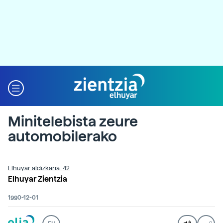
Minitelebista zeure
automobilerako
Elhuyar aldizkaria: 42
Elhuyar Zientzia
1990-12-01