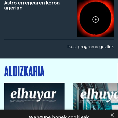
Astro erregearen koroa
agerian
Ikusi programa guztiak
ALDIZKARIA
×
Webgune honek cookieak