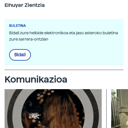
Elhuyar Zientzia
BULETINA
Bidali zure helbide elektronikoa eta jaso asteroko buletina
zure sarrera-ontzian
Bidali
Komunikazioa