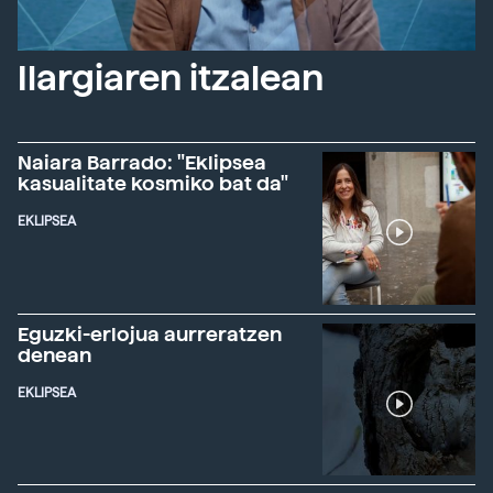
Ilargiaren itzalean
Naiara Barrado: "Eklipsea
kasualitate kosmiko bat da"
EKLIPSEA
Eguzki-erlojua aurreratzen
denean
EKLIPSEA