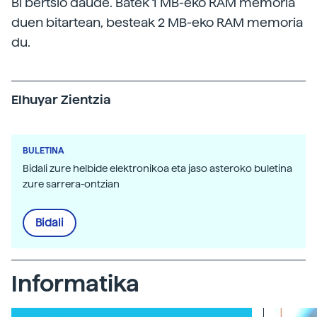
Bi bertsio daude. Batek 1 MB-eko RAM memoria
duen bitartean, besteak 2 MB-eko RAM memoria
du.
Elhuyar Zientzia
BULETINA
Bidali zure helbide elektronikoa eta jaso asteroko buletina
zure sarrera-ontzian
Bidali
Informatika