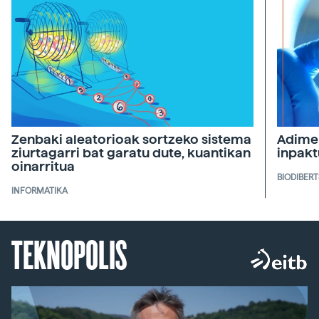
Zenbaki aleatorioak sortzeko sistema
Adimen
ziurtagarri bat garatu dute, kuantikan
inpakt
oinarritua
BIODIBERT
INFORMATIKA
TEKNOPOLIS