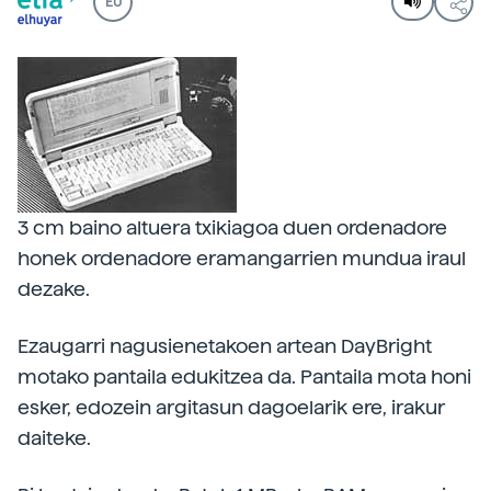
EU
3 cm baino altuera txikiagoa duen ordenadore
honek ordenadore eramangarrien mundua iraul
dezake.
Ezaugarri nagusienetakoen artean DayBright
motako pantaila edukitzea da. Pantaila mota honi
esker, edozein argitasun dagoelarik ere, irakur
daiteke.