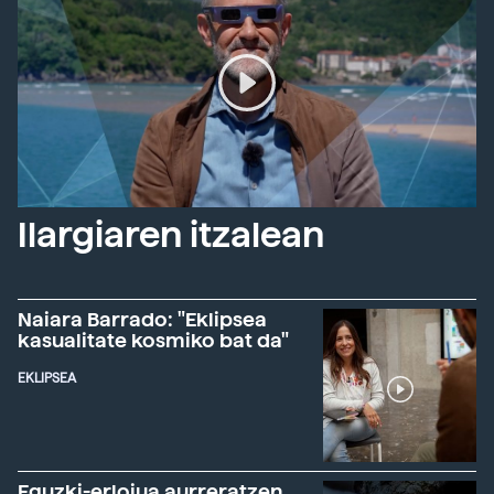
Ilargiaren itzalean
Naiara Barrado: "Eklipsea
kasualitate kosmiko bat da"
EKLIPSEA
Eguzki-erlojua aurreratzen