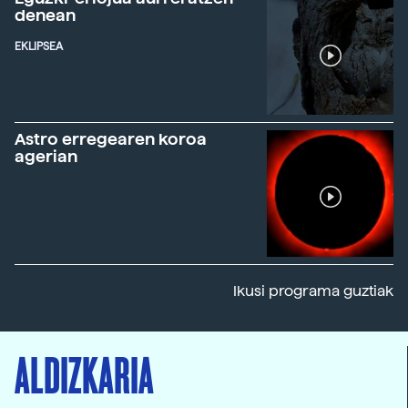
denean
EKLIPSEA
Astro erregearen koroa
agerian
Ikusi programa guztiak
ALDIZKARIA