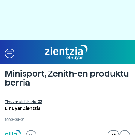
Minisport, Zenith-en produktu
berria
Elhuyar aldizkaria: 33
Elhuyar Zientzia
1990-03-01