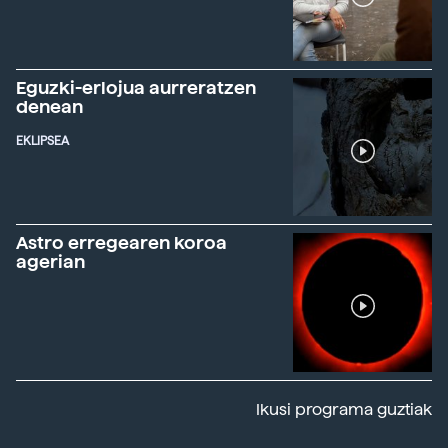
Eguzki-erlojua aurreratzen
denean
EKLIPSEA
Astro erregearen koroa
agerian
Ikusi programa guztiak