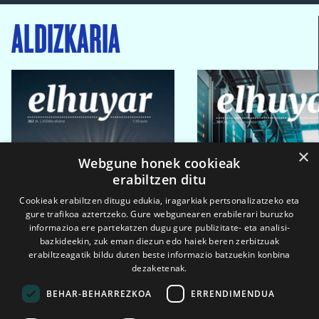
ALDIZKARIA
×
Webgune honek cookieak
erabiltzen ditu
Cookieak erabiltzen ditugu edukia, iragarkiak pertsonalizatzeko eta
gure trafikoa aztertzeko. Gure webgunearen erabilerari buruzko
informazioa ere partekatzen dugu gure publizitate- eta analisi-
bazkideekin, zuk eman diezun edo haiek beren zerbitzuak
erabiltzeagatik bildu duten beste informazio batzuekin konbina
dezaketenak.
BEHAR-BEHARREZKOA
ERRENDIMENDUA