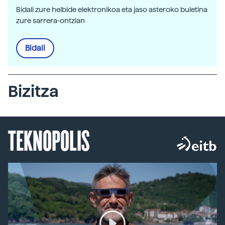
Bidali zure helbide elektronikoa eta jaso asteroko buletina
zure sarrera-ontzian
Bidali
Bizitza
TEKNOPOLIS