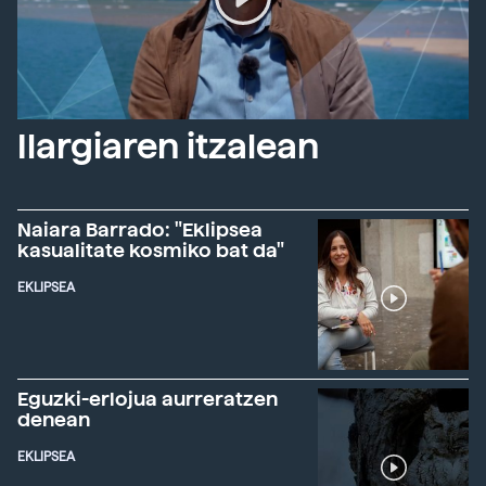
Ilargiaren itzalean
Naiara Barrado: "Eklipsea
kasualitate kosmiko bat da"
EKLIPSEA
Eguzki-erlojua aurreratzen
denean
EKLIPSEA