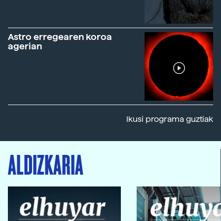
Astro erregearen koroa
agerian
Ikusi programa guztiak
ALDIZKARIA