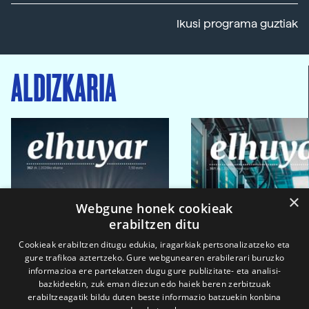
Ikusi programa guztiak
ALDIZKARIA
×
Webgune honek cookieak
erabiltzen ditu
Cookieak erabiltzen ditugu edukia, iragarkiak pertsonalizatzeko eta
gure trafikoa aztertzeko. Gure webgunearen erabilerari buruzko
informazioa ere partekatzen dugu gure publizitate- eta analisi-
bazkideekin, zuk eman diezun edo haiek beren zerbitzuak
erabiltzeagatik bildu duten beste informazio batzuekin konbina