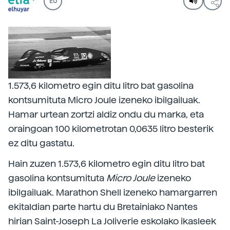
EU
1.573,6 kilometro egin ditu litro bat gasolina
kontsumituta Micro Joule izeneko ibilgailuak.
Hamar urtean zortzi aldiz ondu du marka, eta
oraingoan 100 kilometrotan 0,0635 litro besterik
ez ditu gastatu.
Hain zuzen 1.573,6 kilometro egin ditu litro bat
gasolina kontsumituta
Micro Joule
izeneko
ibilgailuak. Marathon Shell izeneko hamargarren
ekitaldian parte hartu du Bretainiako Nantes
hirian Saint-Joseph La Joliverie eskolako ikasleek