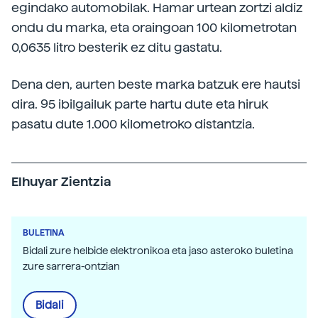
egindako automobilak. Hamar urtean zortzi aldiz
ondu du marka, eta oraingoan 100 kilometrotan
0,0635 litro besterik ez ditu gastatu.
Dena den, aurten beste marka batzuk ere hautsi
dira. 95 ibilgailuk parte hartu dute eta hiruk
pasatu dute 1.000 kilometroko distantzia.
Elhuyar Zientzia
BULETINA
Bidali zure helbide elektronikoa eta jaso asteroko buletina
zure sarrera-ontzian
Bidali