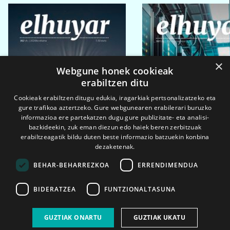
×
Webgune honek cookieak
erabiltzen ditu
Cookieak erabiltzen ditugu edukia, iragarkiak pertsonalizatzeko eta
gure trafikoa aztertzeko. Gure webgunearen erabilerari buruzko
informazioa ere partekatzen dugu gure publizitate- eta analisi-
bazkideekin, zuk eman diezun edo haiek beren zerbitzuak
erabiltzeagatik bildu duten beste informazio batzuekin konbina
dezaketenak.
BEHAR-BEHARREZKOA
ERRENDIMENDUA
BIDERATZEA
FUNTZIONALTASUNA
2026ko eka. 1a
2026ko mar. 1a
GUZTIAK ONARTU
GUZTIAK UKATU