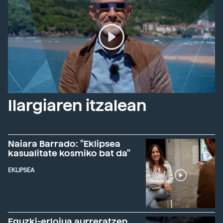
Ilargiaren itzalean
Naiara Barrado: "Eklipsea
kasualitate kosmiko bat da"
EKLIPSEA
Eguzki-erlojua aurreratzen