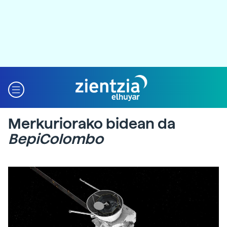
Merkuriorako bidean da
BepiColombo