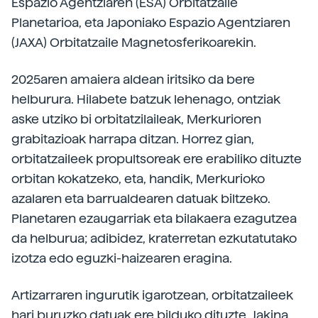
Espazio Agentziaren (ESA) Orbitatzaile
Planetarioa, eta Japoniako Espazio Agentziaren
(JAXA) Orbitatzaile Magnetosferikoarekin.
2025aren amaiera aldean iritsiko da bere
helburura. Hilabete batzuk lehenago, ontziak
aske utziko bi orbitatzilaileak, Merkurioren
grabitazioak harrapa ditzan. Horrez gian,
orbitatzaileek propultsoreak ere erabiliko dituzte
orbitan kokatzeko, eta, handik, Merkurioko
azalaren eta barrualdearen datuak biltzeko.
Planetaren ezaugarriak eta bilakaera ezagutzea
da helburua; adibidez, kraterretan ezkutatutako
izotza edo eguzki-haizearen eragina.
Artizarraren ingurutik igarotzean, orbitatzaileek
hari buruzko datuak ere bilduko dituzte. Jakina,