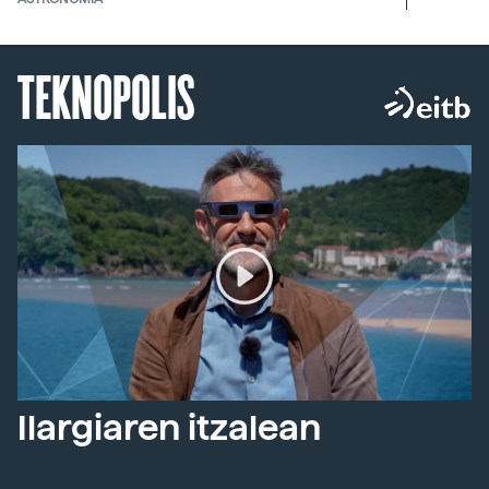
TEKNOPOLIS
Ilargiaren itzalean