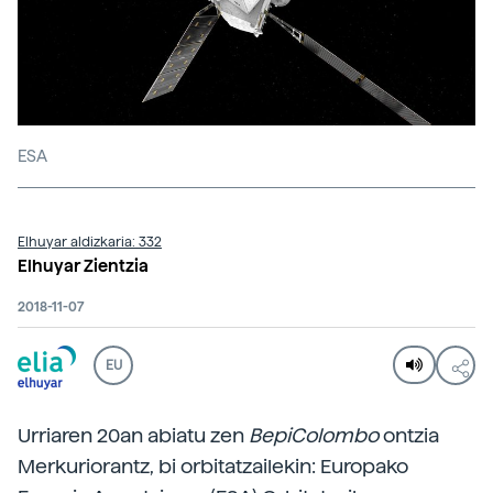
ESA
Elhuyar aldizkaria: 332
Elhuyar Zientzia
2018-11-07
EU
Urriaren 20an abiatu zen
BepiColombo
ontzia
Merkuriorantz, bi orbitatzailekin: Europako