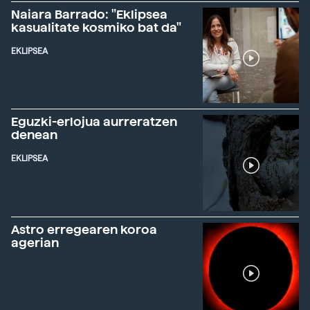
Naiara Barrado: "Eklipsea
kasualitate kosmiko bat da"
EKLIPSEA
Eguzki-erlojua aurreratzen
denean
EKLIPSEA
Astro erregearen koroa
agerian