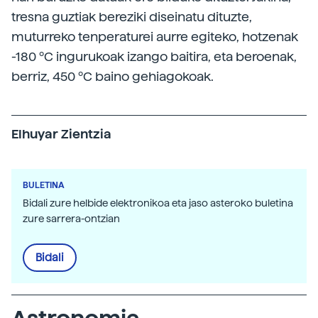
tresna guztiak bereziki diseinatu dituzte,
muturreko tenperaturei aurre egiteko, hotzenak
-180 ºC ingurukoak izango baitira, eta beroenak,
berriz, 450 ºC baino gehiagokoak.
Elhuyar Zientzia
BULETINA
Bidali zure helbide elektronikoa eta jaso asteroko buletina
zure sarrera-ontzian
Bidali