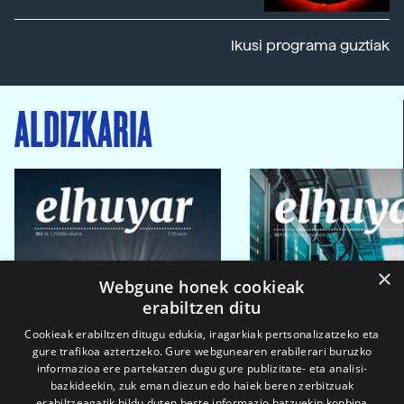
Ikusi programa guztiak
ALDIZKARIA
×
Webgune honek cookieak
erabiltzen ditu
Cookieak erabiltzen ditugu edukia, iragarkiak pertsonalizatzeko eta
gure trafikoa aztertzeko. Gure webgunearen erabilerari buruzko
informazioa ere partekatzen dugu gure publizitate- eta analisi-
bazkideekin, zuk eman diezun edo haiek beren zerbitzuak
erabiltzeagatik bildu duten beste informazio batzuekin konbina