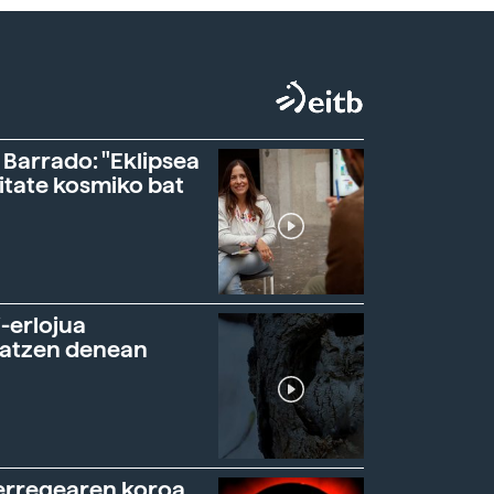
 Barrado: "Eklipsea
itate kosmiko bat
-erlojua
ratzen denean
erregearen koroa