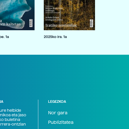
e. 1a
2025ko ira. 1a
NA
LEGEZKOA
zure helbide
Nor gara
nikoa eta jaso
ko buletina
Publizitatea
arrera-ontzian