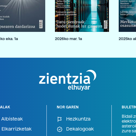
ko eka. 1a
2026ko mar. 1a
2025ko ab
ALAK
NOR GAREN
BULETI
Bidali 
Albisteak
Hezkuntza
elektro
astero
Elkarrizketak
Dekalogoak
zure s