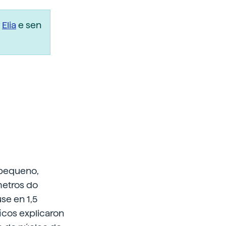
r
Elia
e sen
 pequeno,
metros do
se en 1,5
icos explicaron