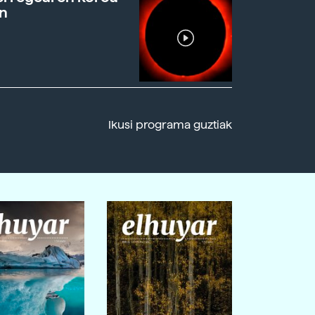
n
Ikusi programa guztiak