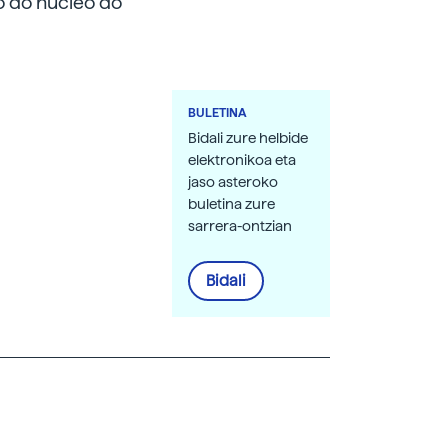
o do núcleo do
BULETINA
Bidali zure helbide
elektronikoa eta
jaso asteroko
buletina zure
sarrera-ontzian
Bidali