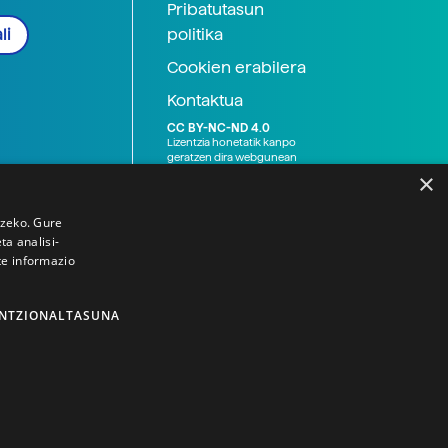
Pribatutasun
politika
li
Cookien erabilera
Kontaktua
CC BY-NC-ND 4.0
Lizentzia honetatik kanpo
geratzen dira webgunean
argitaratutako baliabide
×
grafikoak (argazki eta
ilustrazioak), baita Elhuyar ez
den bestelako erakunde eta
tzeko. Gure
norbanakoek idatzitakoak
a analisi-
ere. Kanpo-esteken bidez
te informazio
emandako edukiak esteka
horietan agertzen den
lizentziapean daude,
gehienetan copyright-a
NTZIONALTASUNA