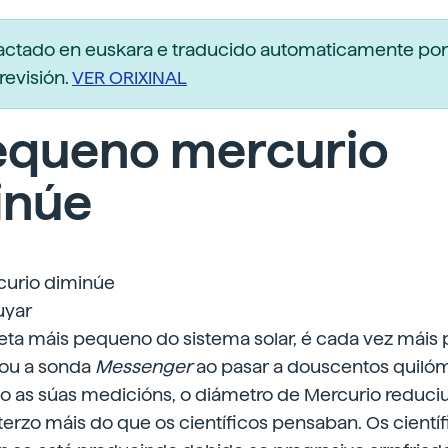
dactado en euskara e traducido automaticamente po
revisión.
VER ORIXINAL
equeno mercurio
inúe
urio diminúe
uyar
neta máis pequeno do sistema solar, é cada vez máis
ou a sonda
Messenger
ao pasar a douscentos quiló
o as súas medicións, o diámetro de Mercurio reduciu
terzo máis do que os científicos pensaban. Os científ