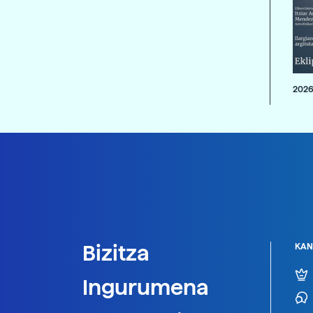
2026
Bizitza
KAN
Ingurumena