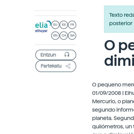
Texto re
posterior 
EU
ES
FR
EN
CA
GA
O p
dim
Partekatu
O pequeno merc
01/09/2008 | Elh
Mercurio, o pla
segundo inform
planeta. Segund
quilómetros, un 