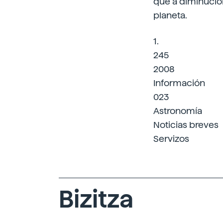
que a diminució
planeta.
1.
245
2008
Información
023
Astronomía
Noticias breves
Servizos
Bizitza