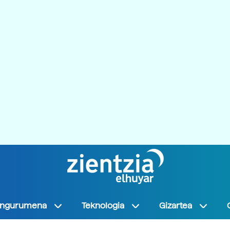
Ingurumena
Teknologia
Gizartea