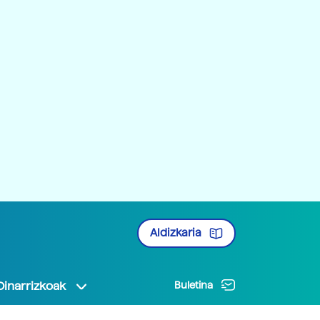
Aldizkaria
Oinarrizkoak
Buletina