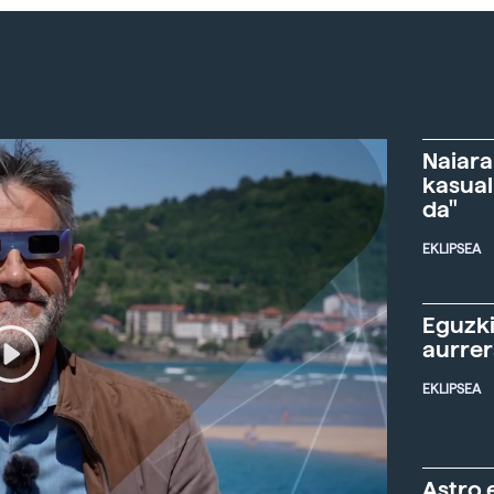
Naiara
kasual
da"
EKLIPSEA
Eguzki
aurre
EKLIPSEA
Astro 