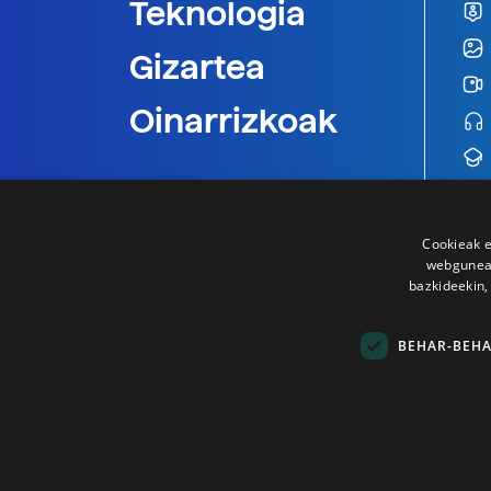
Teknologia
Gizartea
Oinarrizkoak
Cookieak e
webgunear
bazkideekin,
BEHAR-BEH