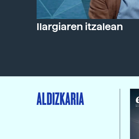
Ilargiaren itzalean
ALDIZKARIA