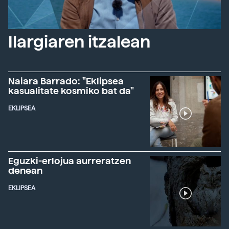
Ilargiaren itzalean
Naiara Barrado: "Eklipsea
kasualitate kosmiko bat da"
EKLIPSEA
Eguzki-erlojua aurreratzen
denean
EKLIPSEA