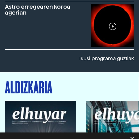
Astro erregearen koroa
agerian
Ikusi programa guztiak
ALDIZKARIA
×