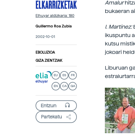
ELKARRIZKETAK
Amalur
hitz
bukaeran ai
Elhuyar aldizkaria: 180
I. Martínez:
Guillermo Roa Zubia
ikuspuntu a
2002-10-01
kutsu mistik
jokoari hel
EBOLUZIOA
GIZA ZIENTZIAK
Liburuan gai
estralurtarr
EU
ES
FR
EN
CA
GA
Partekatu