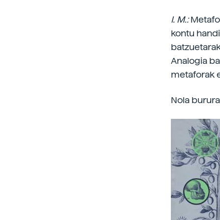
I. M.:
Metafor
kontu handiz
batzuetarak
Analogia bat
metaforak er
Nola burura