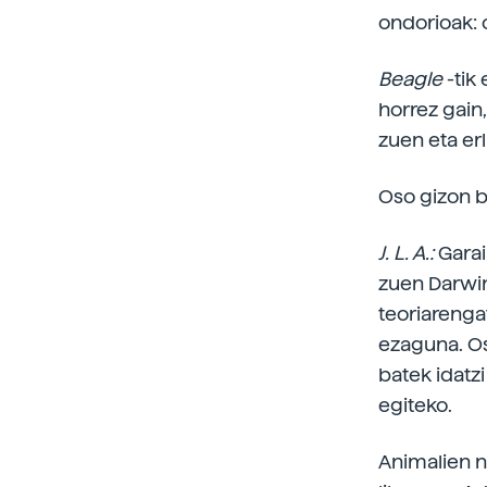
ondorioak: 
Beagle
-tik
horrez gain,
zuen eta erl
Oso gizon b
J. L. A.:
Garai
zuen Darwin
teoriarengat
ezaguna. Oso
batek idatz
egiteko.
Animalien n