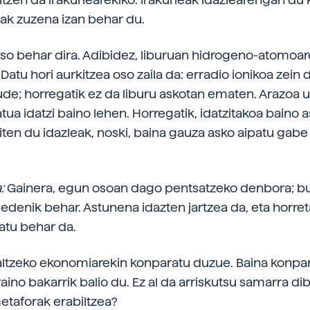
ak zuzena izan behar du.
aso behar dira. Adibidez, liburuan hidrogeno-atomoar
atu hori aurkitzea oso zaila da: erradio ionikoa zein 
de; horregatik ez da liburu askotan ematen. Arazoa u
ua idatzi baino lehen. Horregatik, idatzitakoa baino 
iten du idazleak, noski, baina gauza asko aipatu gabe
a:
Gainera, egun osoan dago pentsatzeko denbora; b
sedenik behar. Astunena idazten jartzea da, eta horre
atu behar da.
altzeko ekonomiarekin konparatu duzue. Baina konpa
aino bakarrik balio du. Ez al da arriskutsu samarra di
etaforak erabiltzea?