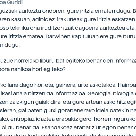
oa Guridi
guztiak aurkeztu ondoren, gure iritzia ematen dugu. B
aren kasuan, adibidez, irakurleak gure iritzia eskatzen
 oso teknika ona iruditzen zait dagoena aurkeztea eta,
ure iritzia ematea. Darwinen kapituluan ere gure buru
en dugu.
duzue horrelako liburu bat egiteko behar den informaz
ra nahikoa hori egiteko?
o lana dago hor, eta, gainera, urte askotakoa. Hainba
ikasi ahala biltzen da informazioa. Geologia, biologia
zen zaizkigun gaiak dira, eta gure artean asko hitz eg
asieran, gai baten gutxi gorabeherako ideia batekin ha
ako, entropiaz idaztea erabakiz gero, horren inguruko
 bildu behar da. Esandakoaz erabat ziur egon behar 
itzen da irakurlearekiko. Irakurleak idazlearengan du 