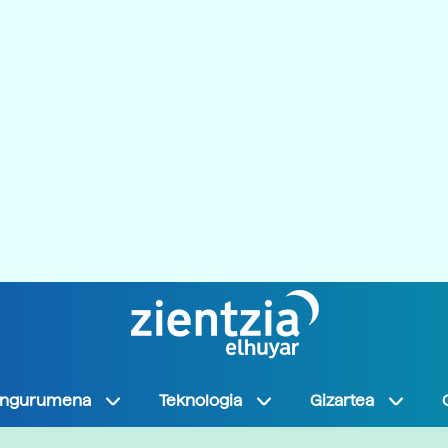
Ingurumena
Teknologia
Gizartea