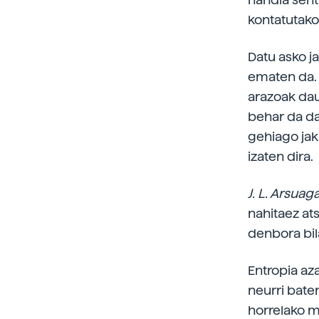
kontatutako
Datu asko j
ematen da. D
arazoak dau
behar da dat
gehiago jak
izaten dira.
J. L. Arsuag
nahitaez at
denbora bil
Entropia az
neurri bater
horrelako m