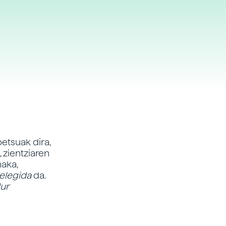
etsuak dira,
 zientziaren
naka,
 elegida
da.
ur