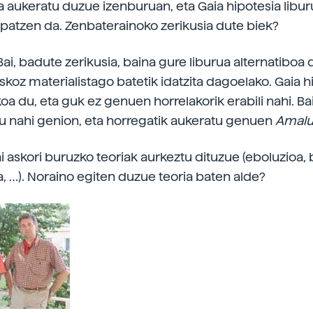
a aukeratu duzue izenburuan, eta Gaia hipotesia libu
patzen da. Zenbaterainoko zerikusia dute biek?
Bai, badute zerikusia, baina gure liburua alternatiboa 
skoz materialistago batetik idatzita dagoelako. Gaia h
oa du, eta guk ez genuen horrelakorik erabili nahi. Bai
du nahi genion, eta horregatik aukeratu genuen
Amal
 askori buruzko teoriak aurkeztu dituzue (eboluzioa, b
a, …). Noraino egiten duzue teoria baten alde?