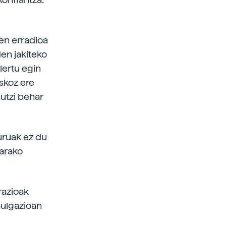
en erradioa
den jakiteko
lertu egin
askoz ere
 utzi behar
uruak ez du
tarako
razioak
bulgazioan