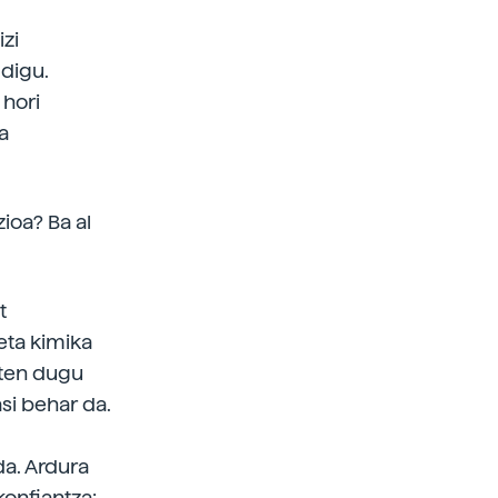
izi
 digu.
 hori
a
ioa? Ba al
t
 eta kimika
iten dugu
si behar da.
da. Ardura
konfiantza: