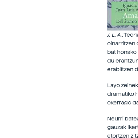
J. L. A.:
Teori
oinarritzen
bat honako 
du erantzuna
erabiltzen 
Layo zeinek 
dramatiko h
okerrago da
Neurri batea
gauzak iker
etortzen zi