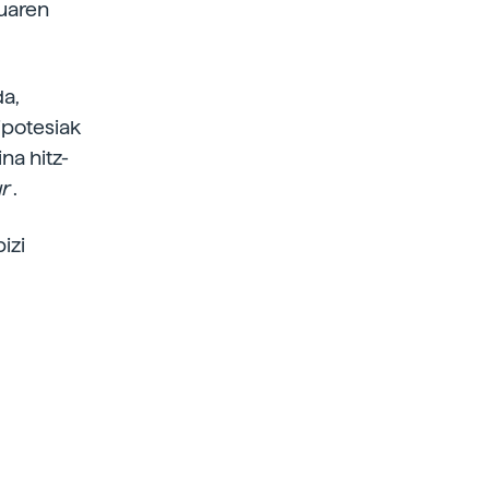
ruaren
da,
ipotesiak
na hitz-
ur
.
izi