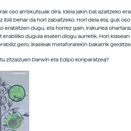
ak oso arriskutsuak dira. Ideia jakin bat azaltzeko erab
 ibili behar da hori zabaltzeko. Hori dela eta, guk oso 
o erabiltzen dugu, eta horrez gain, irakurlea ohartar
 erabiliko dugula esaten diogu aurretik. Hori klasean 
abiliz gero, ikasleak metaforarekin bakarrik gelditze
tu zitzaizuen Darwin eta Edipo konparatzea?