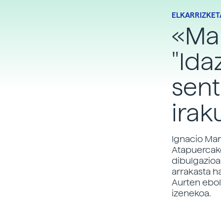
ELKARRIZKET
«Mar
"Ida
sent
irak
Ignacio Mar
Atapuercako
dibulgazioar
arrakasta h
Aurten ebol
izenekoa.