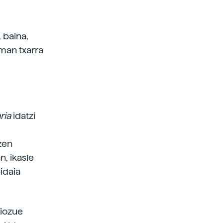
 baina,
eman txarra
ria
idatzi
 zen
n, ikasle
idaia
diozue