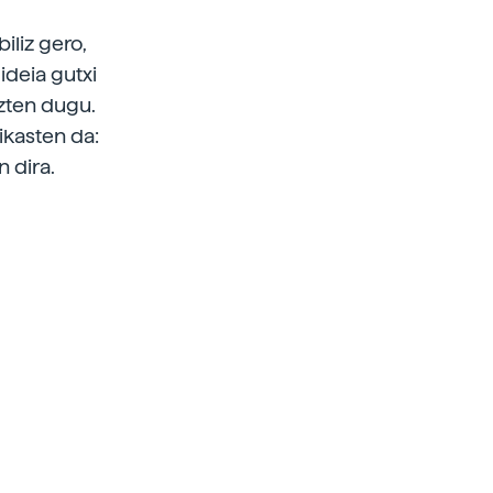
iliz gero,
ideia gutxi
azten dugu.
ikasten da:
n dira.