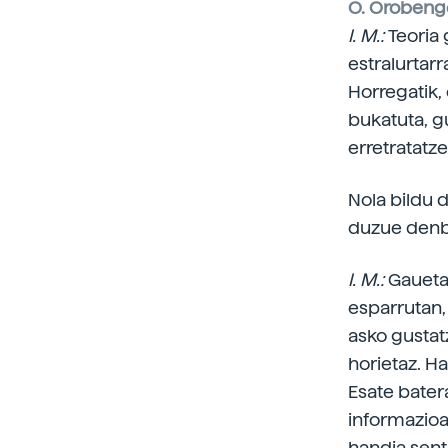
O. Orobeng
I. M.:
Teoria 
estralurtarr
Horregatik,
bukatuta, g
erretratatz
Nola bildu 
duzue denbo
I. M.:
Gauetak
esparrutan, 
asko gustat
horietaz. H
Esate bater
informazioa
handia sent