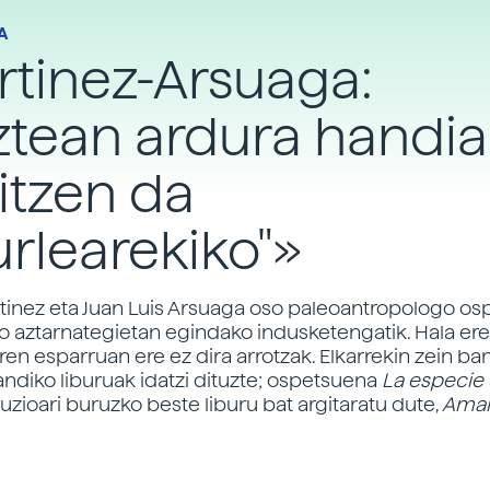
A
tinez-Arsuaga:
ztean ardura handia
itzen da
urlearekiko"»
tinez eta Juan Luis Arsuaga oso paleoantropologo osp
 aztarnategietan egindako indusketengatik. Hala ere,
en esparruan ere ez dira arrotzak. Elkarrekin zein ba
andiko liburuak idatzi dituzte; ospetsuena
La especie
uzioari buruzko beste liburu bat argitaratu dute,
Amal