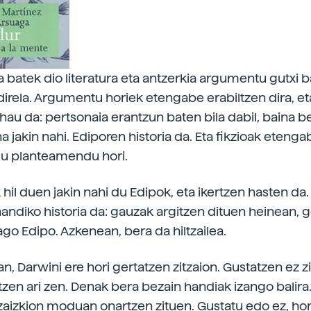
a batek dio literatura eta antzerkia argumentu gutxi 
 direla. Argumentu horiek etengabe erabiltzen dira, et
hau da: pertsonaia erantzun baten bila dabil, baina b
 jakin nahi. Ediporen historia da. Eta fikzioak etenga
du planteamendu hori.
hil duen jakin nahi du Edipok, eta ikertzen hasten da.
andiko historia da: gauzak argitzen dituen heinean, g
go Edipo. Azkenean, bera da hiltzailea.
n, Darwini ere hori gertatzen zitzaion. Gustatzen ez z
tzen ari zen. Denak bera bezain handiak izango balir
tzaizkion moduan onartzen zituen. Gustatu edo ez, hor