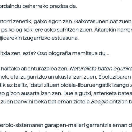
ordaindu beharreko prezioa da.
 etorri zenetik, gaixo egon zen. Gaixotasunen bat zuen,
 psikologikoki ere asko sufritzen zuen. Aitarekin harr
ijioarekin izugarrizko estuasuna.
itxia zen, ezta? Oso biografia mamitsua du…
 hartako abenturazalea zen.
Naturalista baten egunka
ek, eta izugarrizko arrakasta izan zuen. Eboluzioaren
ik ez balitz, idatzi zituen bidaia-liburuengatik izango
 gizon ausarta izan zen. Duela gutxi, azterketa batea
i zuen Darwini beka bat eman ziotela
Beagle
ontzian b
erbio-sistemaren garapen-mailari garrantzia eman 