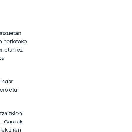
batzuetan
a horietako
enetan ez
be
 Indar
ero eta
itzaizkion
a… Gauzak
iek ziren