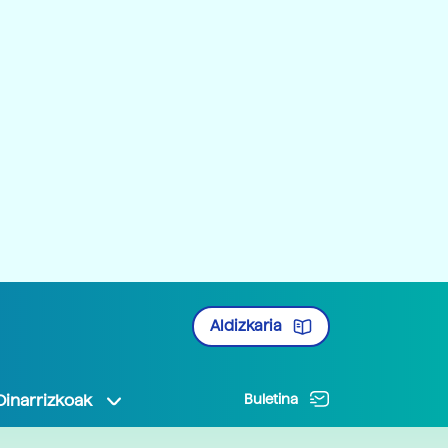
Aldizkaria
Oinarrizkoak
Buletina