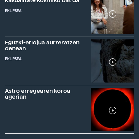
kasualitate kosmiko bat da"
EKLIPSEA
Eguzki-erlojua aurreratzen
denean
EKLIPSEA
Astro erregearen koroa
agerian