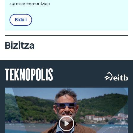
zure sarrera-ontzian
Bidali
Bizitza
TEKNOPOLIS