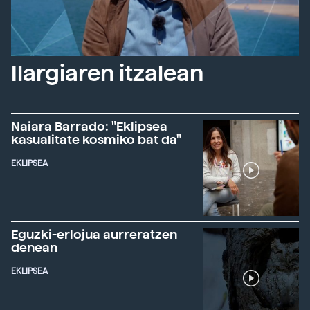
Ilargiaren itzalean
Naiara Barrado: "Eklipsea
kasualitate kosmiko bat da"
EKLIPSEA
Eguzki-erlojua aurreratzen
denean
EKLIPSEA