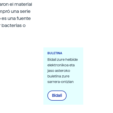
aron el material
mpró una serie
o es una fuente
 bacterias o
BULETINA
Bidali zure helbide
elektronikoa eta
jaso asteroko
buletina zure
sarrera-ontzian
Bidali