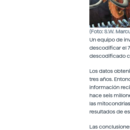
(Foto: S.W. Marcu
Un equipo de inv
descodificar el
descodificado c
Los datos obten
tres años. Enton
información rec
hace seis millo
las mitocondrias
resultados de es
Las conclusiones