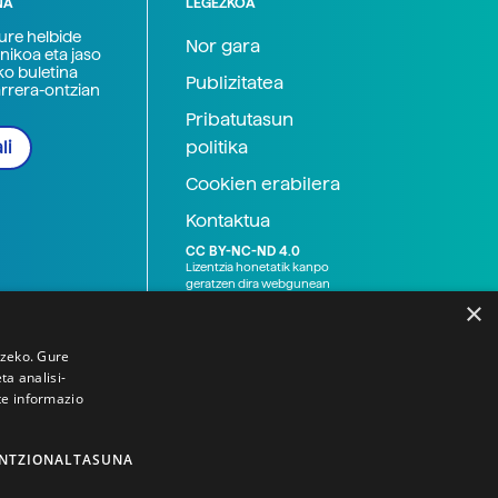
NA
LEGEZKOA
zure helbide
Nor gara
nikoa eta jaso
ko buletina
Publizitatea
arrera-ontzian
Pribatutasun
politika
li
Cookien erabilera
Kontaktua
CC BY-NC-ND 4.0
Lizentzia honetatik kanpo
geratzen dira webgunean
argitaratutako baliabide
×
grafikoak (argazki eta
ilustrazioak), baita Elhuyar ez
den bestelako erakunde eta
tzeko. Gure
norbanakoek idatzitakoak
a analisi-
ere. Kanpo-esteken bidez
te informazio
emandako edukiak esteka
horietan agertzen den
lizentziapean daude,
gehienetan copyright-a
NTZIONALTASUNA