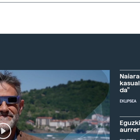
Naiara
kasual
da"
EKLIPSEA
Eguzki
aurre