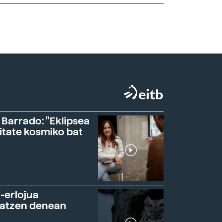
 Barrado: "Eklipsea
itate kosmiko bat
-erlojua
ratzen denean