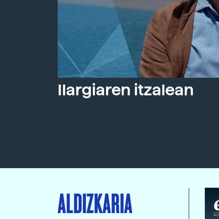
Ilargiaren itzalean
ALDIZKARIA