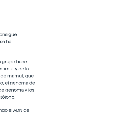
consigue
 se ha
o grupo hace
 mamut y de la
s de mamut, que
go, el genoma de
 de genoma y los
ntólogo.
ando el ADN de