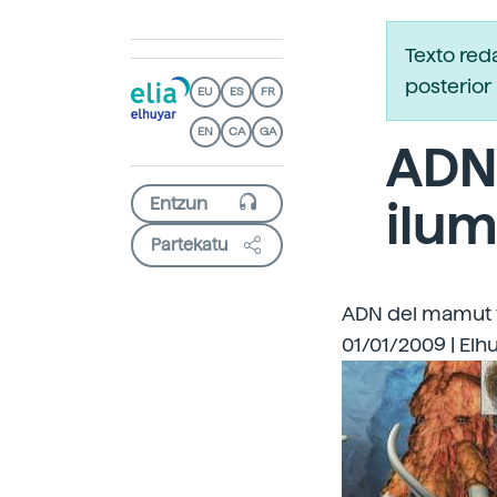
Texto red
posterior 
EU
ES
FR
EN
CA
GA
ADN
ilu
Partekatu
ADN del mamut y
01/01/2009 | Elh