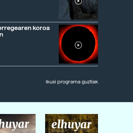
erregearen koroa
n
Ikusi programa guztiak