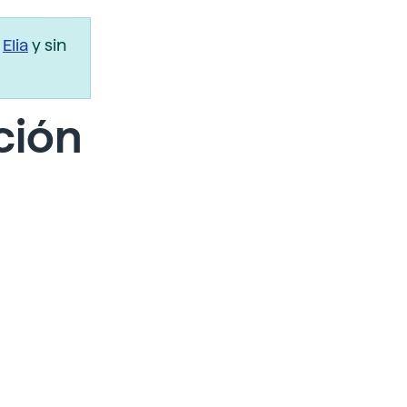
r
Elia
y sin
ción