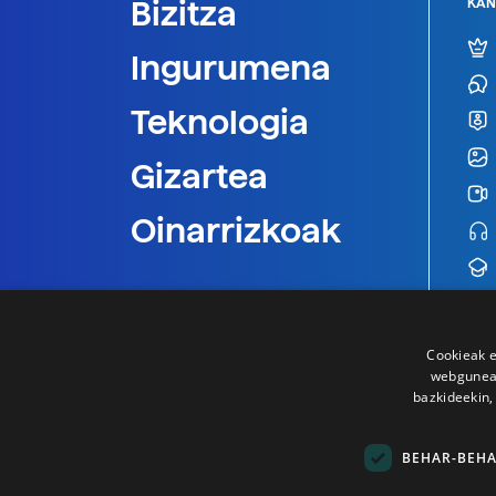
Bizitza
KAN
Ingurumena
Teknologia
Gizartea
Oinarrizkoak
Cookieak e
webgunear
bazkideekin,
BEHAR-BEH