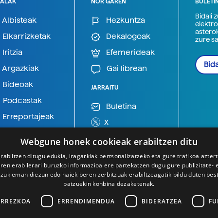
ALAK
NOR GAREN
BULETI
Bidali 
Albisteak
Hezkuntza
elektro
astero
Elkarrizketak
Dekalogoak
zure s
Iritzia
Efemerideak
Bida
Argazkiak
Gai librean
Bideoak
JARRAITU
Podcastak
Buletina
Erreportajeak
X
BlueSky
Webgune honek cookieak erabiltzen ditu
Mastodon
rabiltzen ditugu edukia, iragarkiak pertsonalizatzeko eta gure trafikoa azter
en erabilerari buruzko informazioa ere partekatzen dugu gure publizitate- et
Telegram
 zuk eman diezun edo haiek beren zerbitzuak erabiltzeagatik bildu duten bes
batzuekin konbina dezaketenak.
ARREZKOA
ERRENDIMENDUA
BIDERATZEA
FU