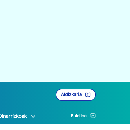
Aldizkaria
Oinarrizkoak
Buletina