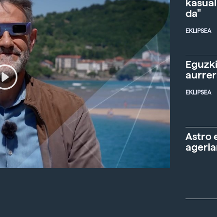
kasual
da"
EKLIPSEA
Eguzki
aurre
EKLIPSEA
Astro 
ageria