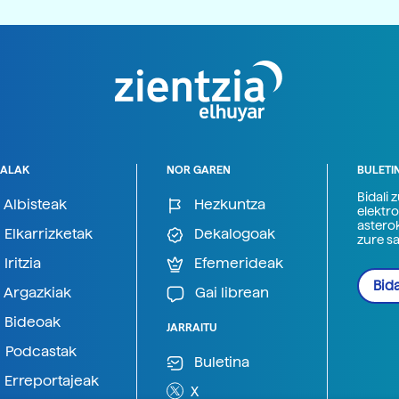
ALAK
NOR GAREN
BULETI
Bidali 
Albisteak
Hezkuntza
elektro
astero
Elkarrizketak
Dekalogoak
zure s
Iritzia
Efemerideak
Bida
Argazkiak
Gai librean
Bideoak
JARRAITU
Podcastak
Buletina
Erreportajeak
X