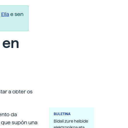
r
Elia
e sen
 en
ar a obter os
ento da
BULETINA
Bidali zure helbide
o que supón una
elektronikoa eta