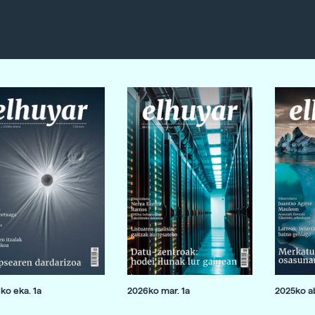
ko eka. 1a
2026ko mar. 1a
2025ko ab