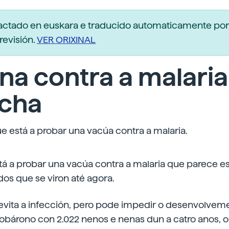
dactado en euskara e traducido automaticamente po
revisión.
VER ORIXINAL
na contra a malaria
cha
está a probar una vacúa contra a malaria.
 a probar una vacúa contra a malaria que parece est
dos que se viron até agora.
 evita a infección, pero pode impedir o desenvolvem
obárono con 2.022 nenos e nenas dun a catro anos, 