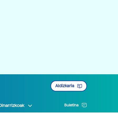
Aldizkaria
Oinarrizkoak
Buletina