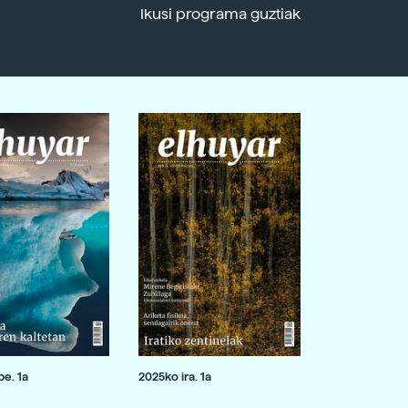
Ikusi programa guztiak
e. 1a
2025ko ira. 1a