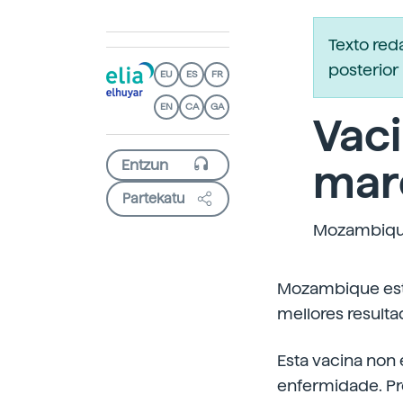
Texto re
posterior 
EU
ES
FR
EN
CA
GA
Vaci
mar
Partekatu
Mozambique 
Mozambique está
mellores resulta
Esta vacina non
enfermidade. Pr