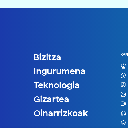
Bizitza
KAN
Ingurumena
Teknologia
Gizartea
Oinarrizkoak