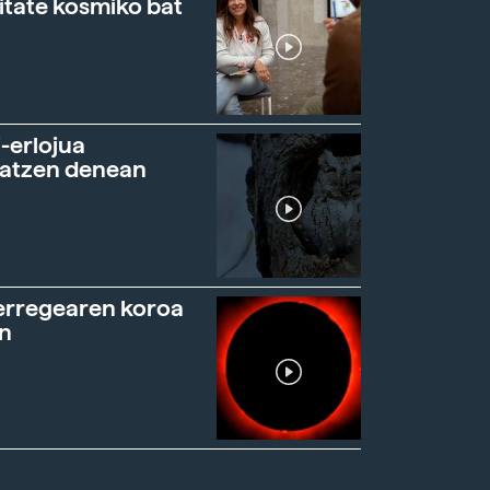
itate kosmiko bat
-erlojua
ratzen denean
erregearen koroa
n