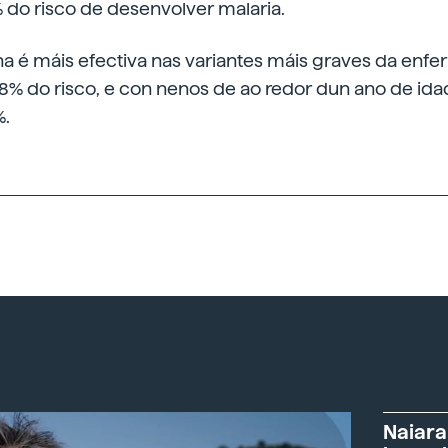
 do risco de desenvolver malaria.
na é máis efectiva nas variantes máis graves da enf
8% do risco, e con nenos de ao redor dun ano de ida
%.
Naiara