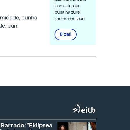
jaso asteroko
buletina zure
ermidade, cunha
sarrera-ontzian
de, cun
Bidali
 Barrado: "Eklipsea