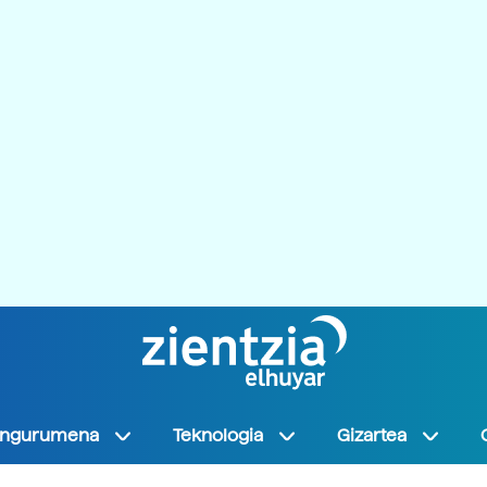
Ingurumena
Teknologia
Gizartea