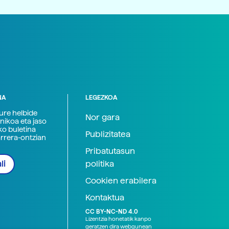
NA
LEGEZKOA
zure helbide
Nor gara
nikoa eta jaso
ko buletina
Publizitatea
arrera-ontzian
Pribatutasun
politika
li
Cookien erabilera
Kontaktua
CC BY-NC-ND 4.0
Lizentzia honetatik kanpo
geratzen dira webgunean