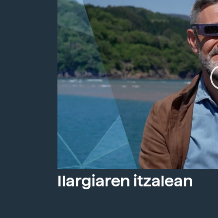
Ilargiaren itzalean