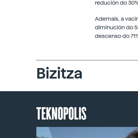
redución do 30%
Ademais, a vaci
diminución do 5
descenso do 71
Bizitza
TEKNOPOLIS