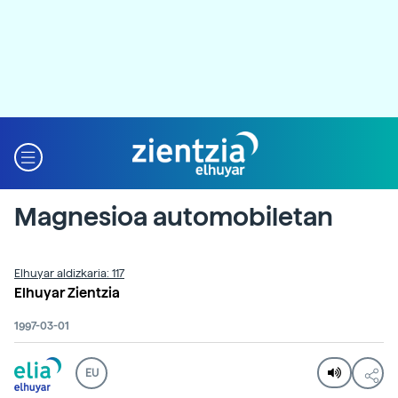
Magnesioa automobiletan
Elhuyar aldizkaria: 117
Elhuyar Zientzia
1997-03-01
EU