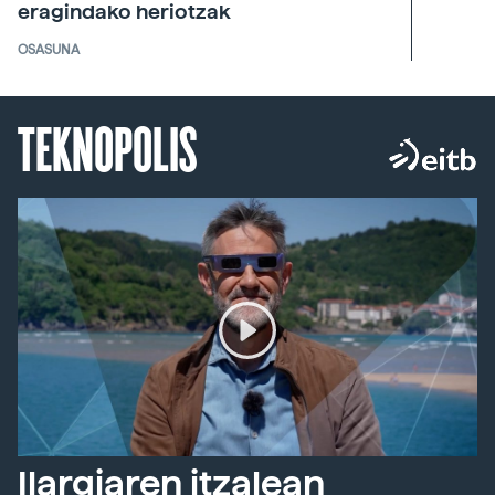
eragindako heriotzak
OSASUNA
TEKNOPOLIS
Ilargiaren itzalean