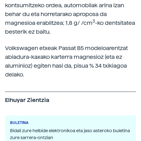
kontsumitzeko ordea, automobilak arina izan
behar du eta horretarako aproposa da
3
magnesioa erabiltzea; 1,8 g/ /cm
-ko dentsitatea
besterik ez baitu.
Volkswagen etxeak Passat B5 modeloarentzat
abiadura-kaxako karterra magnesioz (eta ez
aluminioz) egiten hasi da, pisua % 34 txikiagoa
delako.
Elhuyar Zientzia
BULETINA
Bidali zure helbide elektronikoa eta jaso asteroko buletina
zure sarrera-ontzian