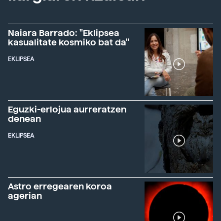
Naiara Barrado: "Eklipsea
kasualitate kosmiko bat da"
EKLIPSEA
Eguzki-erlojua aurreratzen
denean
EKLIPSEA
Astro erregearen koroa
agerian