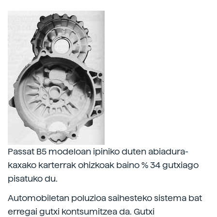
Passat B5 modeloan ipiniko duten abiadura-
kaxako karterrak ohizkoak baino % 34 gutxiago
pisatuko du.
Automobiletan poluzioa saihesteko sistema bat
erregai gutxi kontsumitzea da. Gutxi