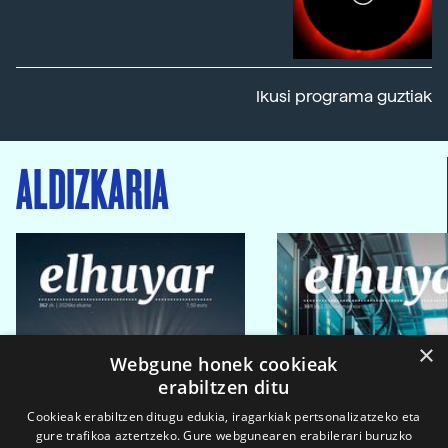
Ikusi programa guztiak
ALDIZKARIA
×
Webgune honek cookieak
erabiltzen ditu
Cookieak erabiltzen ditugu edukia, iragarkiak pertsonalizatzeko eta
gure trafikoa aztertzeko. Gure webgunearen erabilerari buruzko