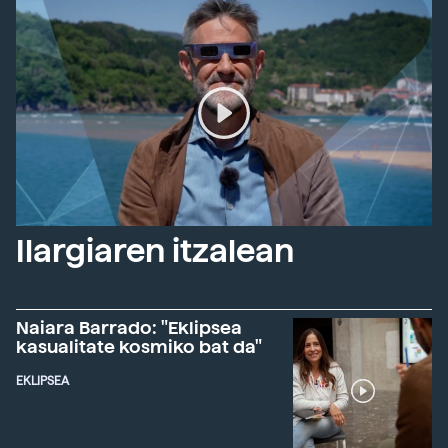
Ilargiaren itzalean
Naiara Barrado: "Eklipsea
kasualitate kosmiko bat da"
EKLIPSEA