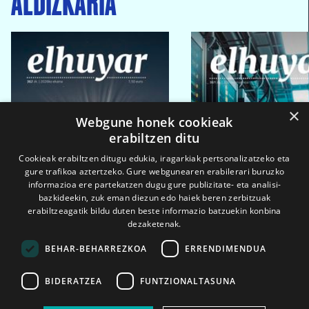
×
Webgune honek cookieak
erabiltzen ditu
Cookieak erabiltzen ditugu edukia, iragarkiak pertsonalizatzeko eta
gure trafikoa aztertzeko. Gure webgunearen erabilerari buruzko
informazioa ere partekatzen dugu gure publizitate- eta analisi-
bazkideekin, zuk eman diezun edo haiek beren zerbitzuak
erabiltzeagatik bildu duten beste informazio batzuekin konbina
dezaketenak.
BEHAR-BEHARREZKOA
ERRENDIMENDUA
BIDERATZEA
FUNTZIONALTASUNA
2026ko eka. 1a
2026ko mar. 1a