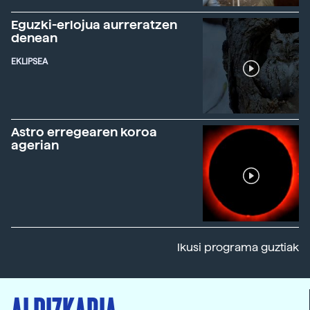
Eguzki-erlojua aurreratzen
denean
EKLIPSEA
Astro erregearen koroa
agerian
Ikusi programa guztiak
ALDIZKARIA