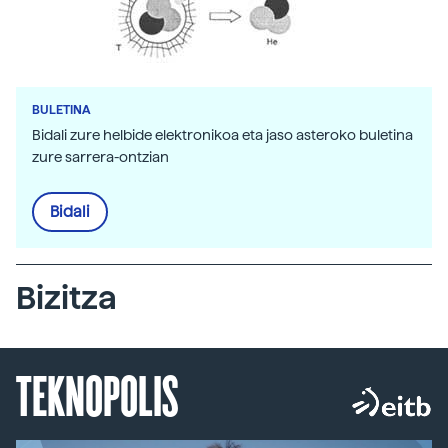
BULETINA
Bidali zure helbide elektronikoa eta jaso asteroko buletina
zure sarrera-ontzian
Bidali
Bizitza
TEKNOPOLIS