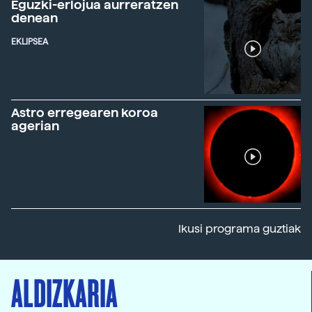
Eguzki-erlojua aurreratzen
denean
EKLIPSEA
Astro erregearen koroa
agerian
Ikusi programa guztiak
ALDIZKARIA