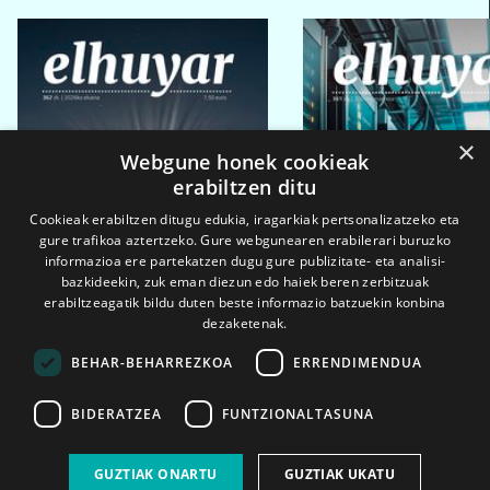
×
Webgune honek cookieak
erabiltzen ditu
Cookieak erabiltzen ditugu edukia, iragarkiak pertsonalizatzeko eta
gure trafikoa aztertzeko. Gure webgunearen erabilerari buruzko
informazioa ere partekatzen dugu gure publizitate- eta analisi-
bazkideekin, zuk eman diezun edo haiek beren zerbitzuak
erabiltzeagatik bildu duten beste informazio batzuekin konbina
dezaketenak.
BEHAR-BEHARREZKOA
ERRENDIMENDUA
BIDERATZEA
FUNTZIONALTASUNA
2026ko eka. 1a
2026ko mar. 1a
GUZTIAK ONARTU
GUZTIAK UKATU