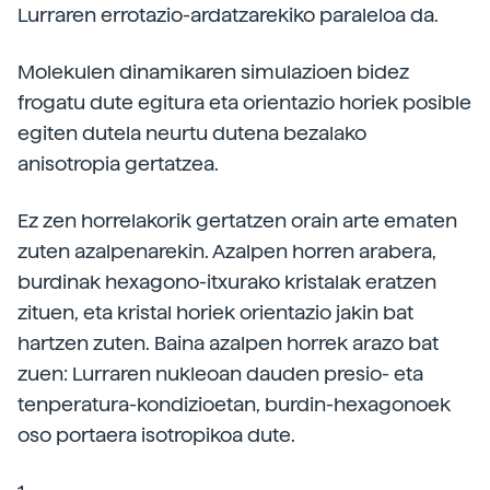
Lurraren errotazio-ardatzarekiko paraleloa da.
Molekulen dinamikaren simulazioen bidez
frogatu dute egitura eta orientazio horiek posible
egiten dutela neurtu dutena bezalako
anisotropia gertatzea.
Ez zen horrelakorik gertatzen orain arte ematen
zuten azalpenarekin. Azalpen horren arabera,
burdinak hexagono-itxurako kristalak eratzen
zituen, eta kristal horiek orientazio jakin bat
hartzen zuten. Baina azalpen horrek arazo bat
zuen: Lurraren nukleoan dauden presio- eta
tenperatura-kondizioetan, burdin-hexagonoek
oso portaera isotropikoa dute.