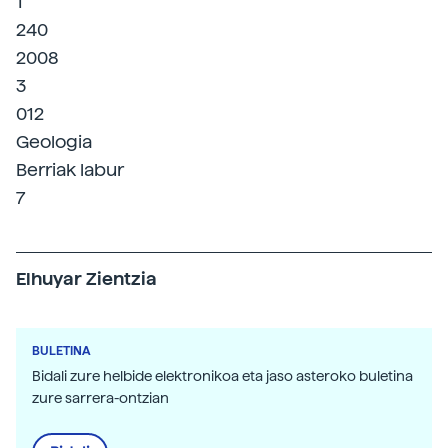
1
240
2008
3
012
Geologia
Berriak labur
7
Elhuyar Zientzia
BULETINA
Bidali zure helbide elektronikoa eta jaso asteroko buletina
zure sarrera-ontzian