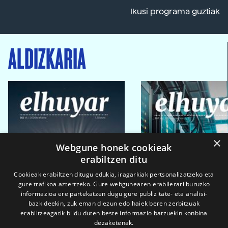
Ikusi programa guztiak
ALDIZKARIA
×
Webgune honek cookieak
erabiltzen ditu
Cookieak erabiltzen ditugu edukia, iragarkiak pertsonalizatzeko eta
gure trafikoa aztertzeko. Gure webgunearen erabilerari buruzko
informazioa ere partekatzen dugu gure publizitate- eta analisi-
bazkideekin, zuk eman diezun edo haiek beren zerbitzuak
erabiltzeagatik bildu duten beste informazio batzuekin konbina
dezaketenak.