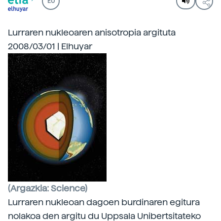
EU
Lurraren nukleoaren anisotropia argituta
2008/03/01 | Elhuyar
(Argazkia: Science)
Lurraren nukleoan dagoen burdinaren egitura
nolakoa den
argitu du Uppsala Unibertsitateko