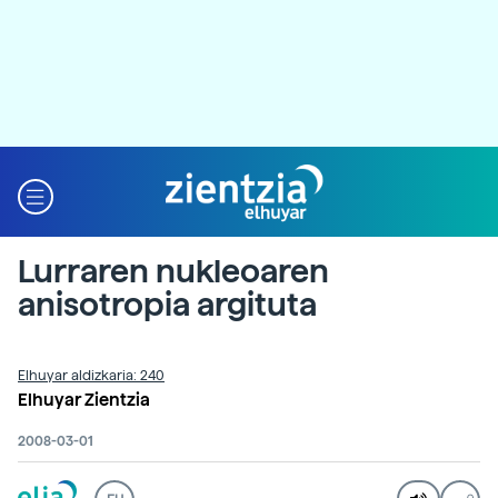
Lurraren nukleoaren
anisotropia argituta
Elhuyar aldizkaria: 240
Elhuyar Zientzia
2008-03-01