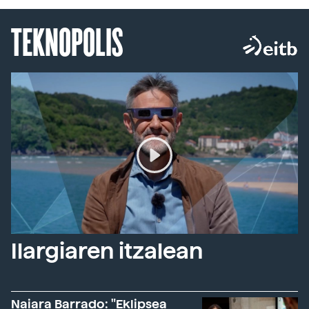
TEKNOPOLIS
Ilargiaren itzalean
Naiara Barrado: "Eklipsea