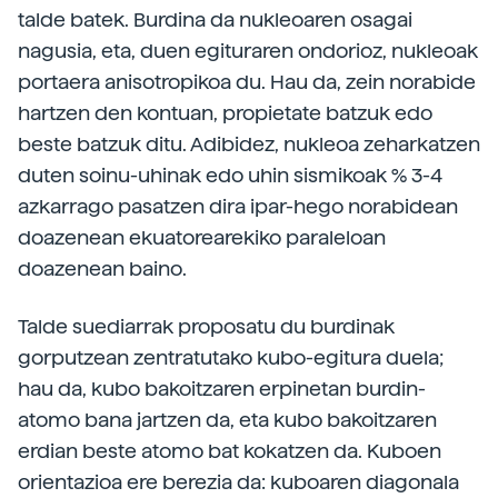
talde batek. Burdina da nukleoaren osagai
nagusia, eta, duen egituraren ondorioz, nukleoak
portaera anisotropikoa du. Hau da, zein norabide
hartzen den kontuan, propietate batzuk edo
beste batzuk ditu. Adibidez, nukleoa zeharkatzen
duten soinu-uhinak edo uhin sismikoak % 3-4
azkarrago pasatzen dira ipar-hego norabidean
doazenean ekuatorearekiko paraleloan
doazenean baino.
Talde suediarrak proposatu du burdinak
gorputzean zentratutako kubo-egitura duela;
hau da, kubo bakoitzaren erpinetan burdin-
atomo bana jartzen da, eta kubo bakoitzaren
erdian beste atomo bat kokatzen da. Kuboen
orientazioa ere berezia da: kuboaren diagonala