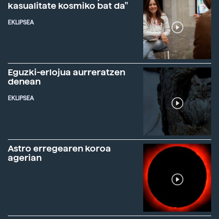
kasualitate kosmiko bat da"
EKLIPSEA
Eguzki-erlojua aurreratzen
denean
EKLIPSEA
Astro erregearen koroa
agerian