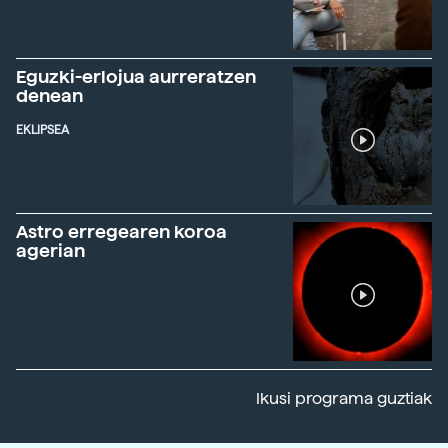
Eguzki-erlojua aurreratzen
denean
EKLIPSEA
Astro erregearen koroa
agerian
Ikusi programa guztiak