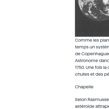
Comme les planèt
temps un système
de Copenhague. 
Astronome danois
1750. Une fois l
chutes et des p
Chapelle
Selon Rasmussen
astéroïde attrap