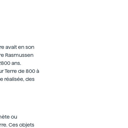
e avait en son
aare Rasmussen
2800 ans.
ur Terre de 800 à
e réalisée, des
mète ou
rre. Ces objets