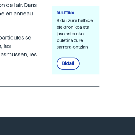
n de l'air. Dans
tème en anneau
BULETINA
Bidali zure helbide
elektronikoa eta
jaso asteroko
particules se
buletina zure
, les
sarrera-ontzian
Rasmussen, les
Bidali