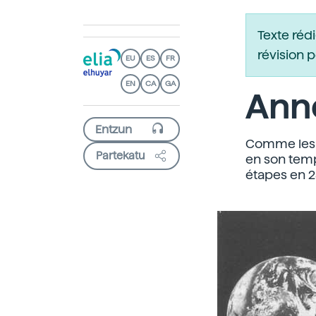
Texte réd
révision 
EU
ES
FR
EN
CA
GA
Anne
Comme les p
Partekatu
en son temp
étapes en 2