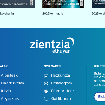
ko eka. 1a
2026ko mar. 1a
2025ko ab
ALAK
NOR GAREN
BULETI
Bidali 
Albisteak
Hezkuntza
elektro
astero
Elkarrizketak
Dekalogoak
zure s
Iritzia
Efemerideak
Bida
Argazkiak
Gai librean