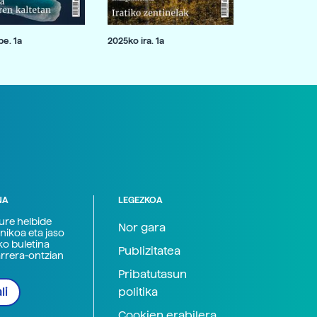
e. 1a
2025ko ira. 1a
NA
LEGEZKOA
zure helbide
Nor gara
nikoa eta jaso
ko buletina
Publizitatea
arrera-ontzian
Pribatutasun
politika
li
Cookien erabilera