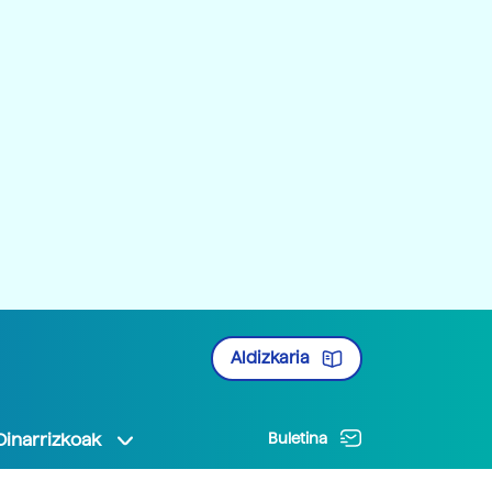
Aldizkaria
Oinarrizkoak
Buletina