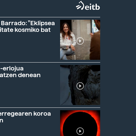
 Barrado: "Eklipsea
itate kosmiko bat
-erlojua
ratzen denean
erregearen koroa
n