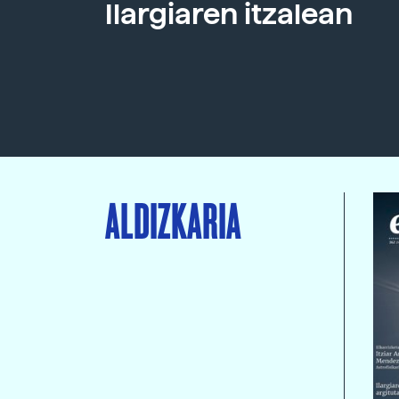
Ilargiaren itzalean
ALDIZKARIA