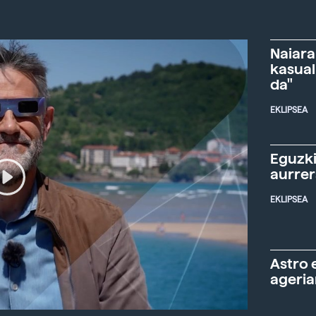
Naiara
kasual
da"
EKLIPSEA
Eguzki
aurre
EKLIPSEA
Astro 
ageria