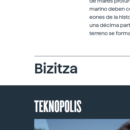
de mares profund
marino deben co
eones de la hist
una décima part
terreno se form
Bizitza
TEKNOPOLIS