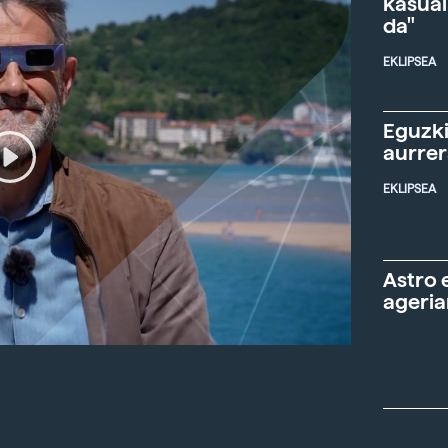
kasual
da"
EKLIPSEA
Eguzki
aurre
EKLIPSEA
Astro 
ageria