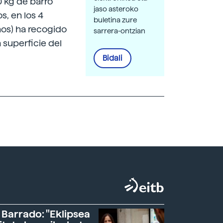
0 kg de barro
jaso asteroko
, en los 4
buletina zure
años) ha recogido
sarrera-ontzian
superficie del
Bidali
 Barrado: "Eklipsea