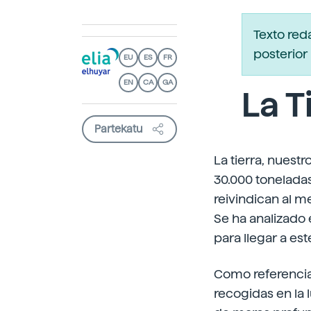
Texto red
posterior 
EU
ES
FR
EN
CA
GA
La T
Partekatu
La tierra, nues
30.000 toneladas
reivindican al m
Se ha analizado 
para llegar a est
Como referencia
recogidas en la