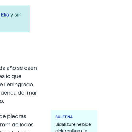
r
Elia
y sin
ada año se caen
es lo que
 de Leningrado.
 cuenca del mar
o.
de piedras
BULETINA
1 mm de lodos
Bidali zure helbide
elektronikoa eta