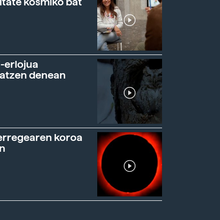
itate kosmiko bat
-erlojua
ratzen denean
erregearen koroa
n