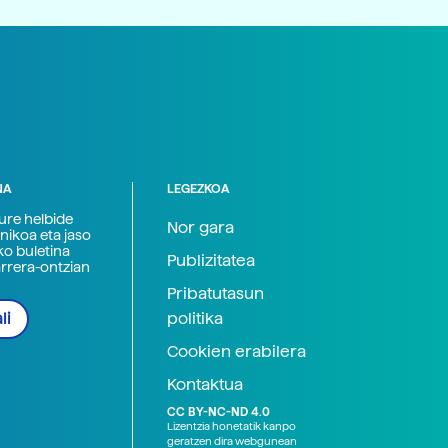
NA
LEGEZKOA
zure helbide
Nor gara
nikoa eta jaso
ko buletina
Publizitatea
arrera-ontzian
Pribatutasun
politika
li
Cookien erabilera
Kontaktua
CC BY-NC-ND 4.0
Lizentzia honetatik kanpo
geratzen dira webgunean