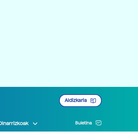
Aldizkaria
Oinarrizkoak
Buletina