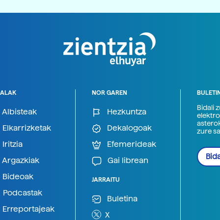
ALAK
NOR GAREN
BULETI
Bidali 
Albisteak
Hezkuntza
elektro
astero
Elkarrizketak
Dekalogoak
zure s
Iritzia
Efemerideak
Bida
Argazkiak
Gai librean
Bideoak
JARRAITU
Podcastak
Buletina
Erreportajeak
X