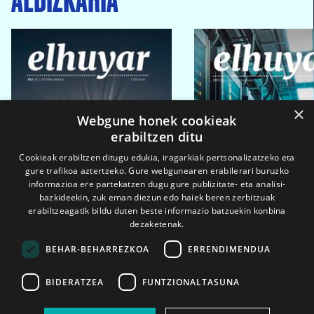
×
Webgune honek cookieak
erabiltzen ditu
Cookieak erabiltzen ditugu edukia, iragarkiak pertsonalizatzeko eta
gure trafikoa aztertzeko. Gure webgunearen erabilerari buruzko
informazioa ere partekatzen dugu gure publizitate- eta analisi-
bazkideekin, zuk eman diezun edo haiek beren zerbitzuak
erabiltzeagatik bildu duten beste informazio batzuekin konbina
dezaketenak.
BEHAR-BEHARREZKOA
ERRENDIMENDUA
BIDERATZEA
FUNTZIONALTASUNA
2026ko eka. 1a
2026ko mar. 1a