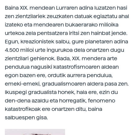
Baina XIX. mendean Lurraren adina luzatzen hasi
zen zientzilariek zeuzkaten datuak egiaztatu ahal
izateko eta mendearen bukaerarako milioika
urtekoa zela pentsatzera iritsi zen hainbat jende.
Egun, kreazionistek salbu, gure planetaren adina
4.500 milioi urte ingurukoa dela onartzen dugu
zientzilari gehienok. Bada, XIX. mendera arte
pendulua nagusiki katastrofismoaren aldean
egon bazen ere, ordutik aurrera pendulua,
emeki-emeki, gradualismoaren aldera pasa zen.
Ikuspegi gradualista honek, hala ere, ezin du
den-dena azaldu eta horregatik, fenomeno
katastrofikoak ere onartzen ditu, baina
salbuespen gisa.