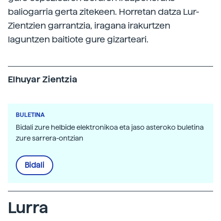
baliogarria gerta zitekeen. Horretan datza Lur-
Zientzien garrantzia, iragana irakurtzen
laguntzen baitiote gure gizarteari.
Elhuyar Zientzia
BULETINA
Bidali zure helbide elektronikoa eta jaso asteroko buletina
zure sarrera-ontzian
Bidali
Lurra