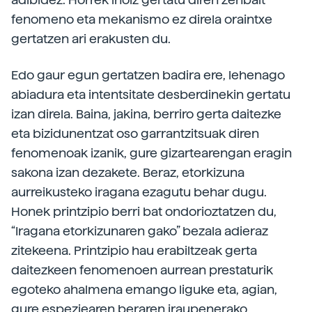
fenomeno eta mekanismo ez direla oraintxe
gertatzen ari erakusten du.
Edo gaur egun gertatzen badira ere, lehenago
abiadura eta intentsitate desberdinekin gertatu
izan direla. Baina, jakina, berriro gerta daitezke
eta bizidunentzat oso garrantzitsuak diren
fenomenoak izanik, gure gizartearengan eragin
sakona izan dezakete. Beraz, etorkizuna
aurreikusteko iragana ezagutu behar dugu.
Honek printzipio berri bat ondorioztatzen du,
“Iragana etorkizunaren gako” bezala adieraz
zitekeena. Printzipio hau erabiltzeak gerta
daitezkeen fenomenoen aurrean prestaturik
egoteko ahalmena emango liguke eta, agian,
gure espeziearen beraren iraupenerako