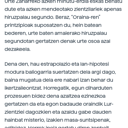
Urte Zaharreko azken minutu-erdia eskas behatu
dute eta azken mendeotako zientzilariek apenas
hiruzpalau segundo. Beraz, “Oraina-ren”
printzipioak suposatzen du, hein batean
bederen, urte baten amaierako hiruzpalau
segundotan gertatzen denak urte osoa azal
dezakeela.
Dena den, hau estrapolazio eta lan-hipotesi
modura baliogarria suertatzen dela argi dago,
baina mugatua dela ere nabari izan behar du
ikertzaileontzat. Horregatik, egun diharduten
prozesuen bidez dena azaltzea ezinezkoa
gertatzen da eta egon badaude oraindik Lur-
zientziei dagozkien eta azaldu gabe dauden
hainbat misterio, izakien masa-suntsipenak,
adibidez. Horrek inoiz gertatu diren zenbait