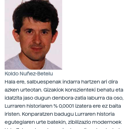
Koldo Nuñez-Betelu
Hala ere, salbuespenak indarra hartzen ari dira
azken urteotan. Gizakiok konszienteki behatu eta
idatzita jaso dugun denbora-zatia laburra da oso,
Lurraren historiaren % 0,0001 izatera ere ez baita
iristen. Konparatzen badugu Lurraren historia
egutegiaren urte batekin, zibilizazio modernoek