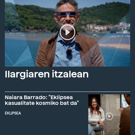
Ilargiaren itzalean
Naiara Barrado: "Eklipsea
kasualitate kosmiko bat da"
EKLIPSEA