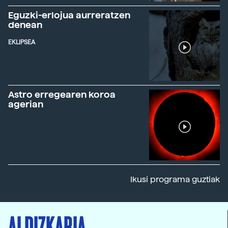
Eguzki-erlojua aurreratzen
denean
EKLIPSEA
Astro erregearen koroa
agerian
Ikusi programa guztiak
ALDIZKARIA