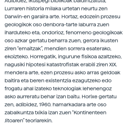
Adibidez, ikuspegi biblikoak baldintzatuta,
Lurraren historia milaka urtetan neurtu zen
Darwin-en garaira arte. Hortaz, edozein prozesu
geologikok oso denbora-tarte laburra zuen
iharduteko eta, ondorioz, fenomeno geologikoak
oso azkar gertatu beharra zuen, gerora ikusten
ziren “emaitzak”, mendien sorrera esaterako,
ekoizteko. Horregatik, ingurune fisikoa azaltzeko,
nagusiki hipotesi katastrofistak erabili ziren XIX.
mendera arte, ezen prozesu asko arras geldoak
baitira eta beren existentzia ezagutzeko edo
frogatu ahal izateko teknologiak lehenengoz
asko aurreratu behar izan baitu. Horixe gertatu
zen, adibidez, 1960. hamarkadara arte oso
zabalkuntza txikia izan zuen “Kontinenteen
Jitoaren” teoriarekin.