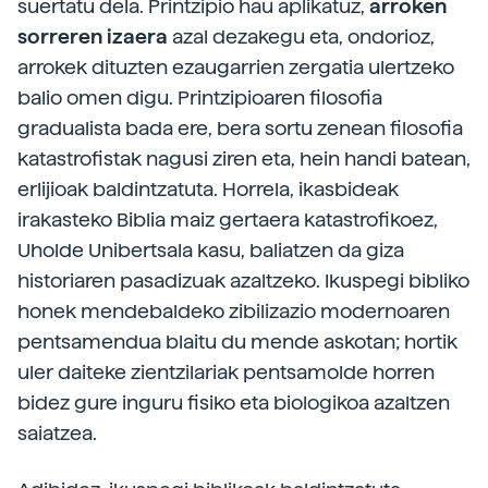
suertatu dela. Printzipio hau aplikatuz,
arroken
sorreren izaera
azal dezakegu eta, ondorioz,
arrokek dituzten ezaugarrien zergatia ulertzeko
balio omen digu. Printzipioaren filosofia
gradualista bada ere, bera sortu zenean filosofia
katastrofistak nagusi ziren eta, hein handi batean,
erlijioak baldintzatuta. Horrela, ikasbideak
irakasteko Biblia maiz gertaera katastrofikoez,
Uholde Unibertsala kasu, baliatzen da giza
historiaren pasadizuak azaltzeko. Ikuspegi bibliko
honek mendebaldeko zibilizazio modernoaren
pentsamendua blaitu du mende askotan; hortik
uler daiteke zientzilariak pentsamolde horren
bidez gure inguru fisiko eta biologikoa azaltzen
saiatzea.