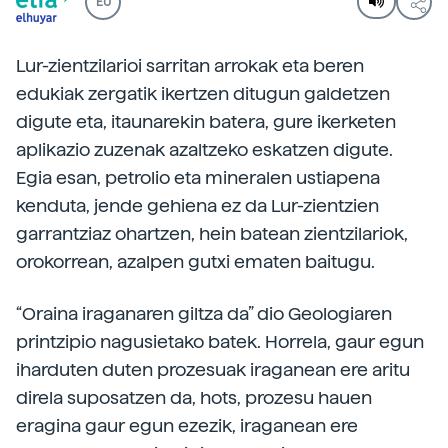
EU
Lur-zientzilarioi sarritan arrokak eta beren
edukiak zergatik ikertzen ditugun galdetzen
digute eta, itaunarekin batera, gure ikerketen
aplikazio zuzenak azaltzeko eskatzen digute.
Egia esan, petrolio eta mineralen ustiapena
kenduta, jende gehiena ez da Lur-zientzien
garrantziaz ohartzen, hein batean zientzilariok,
orokorrean, azalpen gutxi ematen baitugu.
“Oraina iraganaren giltza da” dio Geologiaren
printzipio nagusietako batek. Horrela, gaur egun
iharduten duten prozesuak iraganean ere aritu
direla suposatzen da, hots, prozesu hauen
eragina gaur egun ezezik, iraganean ere