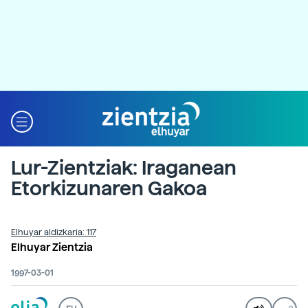
Lur-Zientziak: Iraganean
Etorkizunaren Gakoa
Elhuyar aldizkaria: 117
Elhuyar Zientzia
1997-03-01