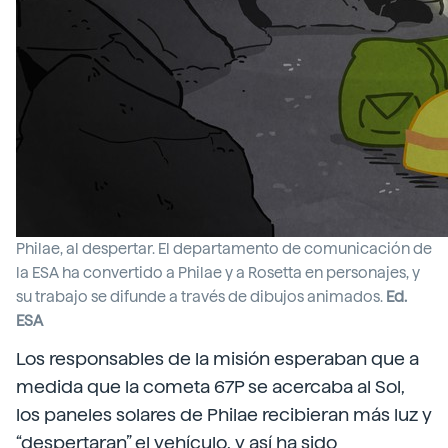
Philae, al despertar. El departamento de comunicación de
la ESA ha convertido a Philae y a Rosetta en personajes, y
su trabajo se difunde a través de dibujos animados.
Ed.
ESA
Los responsables de la misión esperaban que a
medida que la cometa 67P se acercaba al Sol,
los paneles solares de Philae recibieran más luz y
“despertaran” el vehículo, y así ha sido