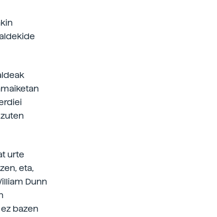
akin
taldekide
aldeak
hamaiketan
erdiei
z zuten
t urte
zen, eta,
William Dunn
n
a ez bazen