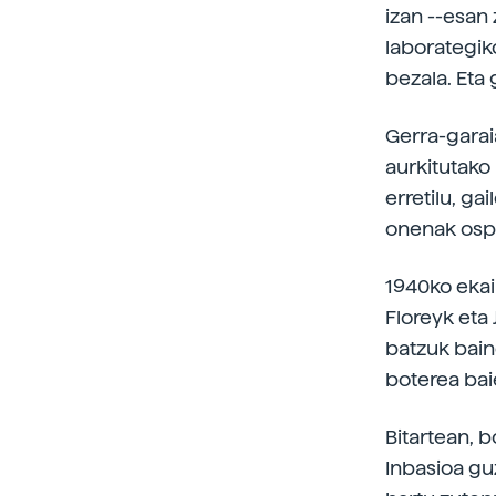
izan --esan 
laborategik
bezala. Eta
Gerra-garai
aurkitutako 
erretilu, gai
onenak ospit
1940ko ekai
Floreyk eta
batzuk bain
boterea bai
Bitartean, 
Inbasioa gu