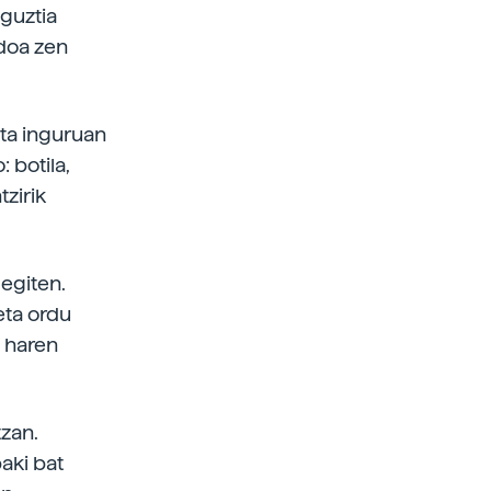
 guztia
ddoa zen
eta inguruan
 botila,
tzirik
egiten.
eta ordu
a haren
tzan.
aki bat