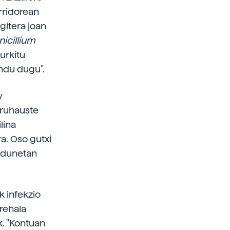
rridorean
egitera joan
nicillium
urkitu
endu dugu".
y
buruhauste
lina
a. Oso gutxi
zidunetan
k infekzio
erehala
k. "Kontuan