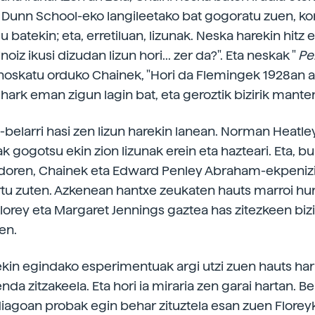
 Dunn School-eko langileetako bat gogoratu zuen, ko
lu batekin; eta, erretiluan, lizunak. Neska harekin hitz 
Inoiz ikusi dizudan lizun hori... zer da?". Eta neskak "
Pe
hoskatu orduko Chainek, "Hori da Flemingek 1928an a
, hark eman zigun lagin bat, eta geroztik bizirik mant
-belarri hasi zen lizun harekin lanean. Norman Heatle
k gogotsu ekin zion lizunak erein eta hazteari. Eta, 
doren, Chainek eta Edward Penley Abraham-ekpenizi
rtu zuten. Azkenean hantxe zeukaten hauts marroi hur
Florey eta Margaret Jennings gaztea has zitezkeen bi
en.
ekin egindako esperimentuak argi utzi zuen hauts har
enda zitzakeela. Eta hori ia miraria zen garai hartan. B
iagoan probak egin behar zituztela esan zuen Florey