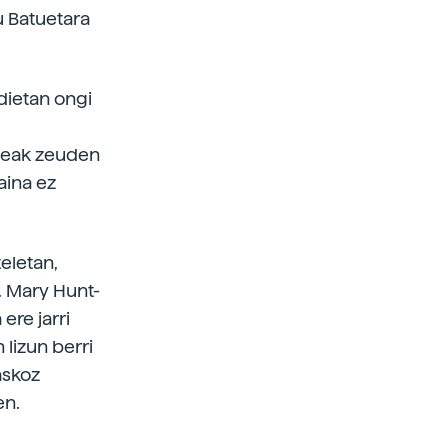
u Batuetara
dietan ongi
seak zeuden
aina ez
eletan,
. Mary Hunt-
ere jarri
 lizun berri
askoz
en.