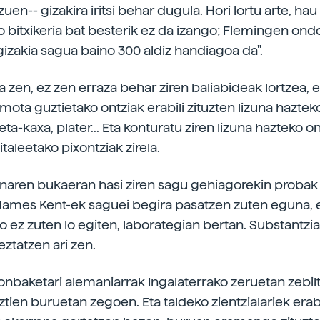
zuen-- gizakira iritsi behar dugula. Hori lortu arte, hau
o bitxikeria bat besterik ez da izango; Flemingen on
 gizakia sagua baino 300 aldiz handiagoa da".
a zen, ez zen erraza behar ziren baliabideak lortzea, 
mota guztietako ontziak erabili zituzten lizuna hazteko:
leta-kaxa, plater... Eta konturatu ziren lizuna hazteko on
aleetako pixontziak zirela.
naren bukaeran hasi ziren sagu gehiagorekin probak 
 James Kent-ek saguei begira pasatzen zuten eguna, 
o ez zuten lo egiten, laborategian bertan. Substantzi
eztatzen ari zen.
bonbaketari alemaniarrak Ingalaterrako zeruetan zebil
ztien buruetan zegoen. Eta taldeko zientzialariek erab