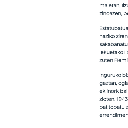
maletan, li
zihoazen, pe
Estatubatua
haziko zire
sakabanatu
lekuetako l
zuten Flem
Inguruko biz
gaztan, ogi
ek inork bai
zioten. 194
bat topatu 
errendimend