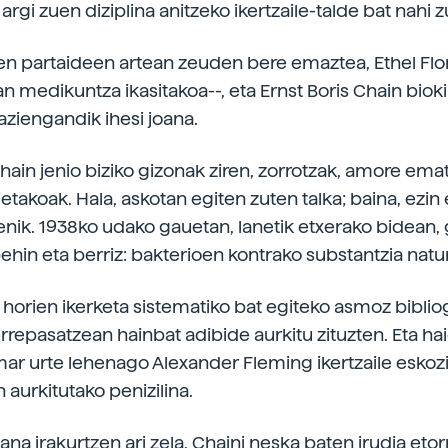
 argi zuen diziplina anitzeko ikertzaile-talde bat nahi z
en partaideen artean zeuden bere emaztea, Ethel Flo
an medikuntza ikasitakoa--, eta Ernst Boris Chain biok
aziengandik ihesi joana.
Chain jenio biziko gizonak ziren, zorrotzak, amore ema
etakoak. Hala, askotan egiten zuten talka; baina, ezin
enik. 1938ko udako gauetan, lanetik etxerako bidean, 
ehin eta berriz: bakterioen kontrako substantzia natu
 horien ikerketa sistematiko bat egiteko asmoz biblio
errepasatzean hainbat adibide aurkitu zituzten. Eta ha
r urte lehenago Alexander Fleming ikertzaile eskoz
 aurkitutako penizilina.
na irakurtzen ari zela, Chaini neska baten irudia etorri