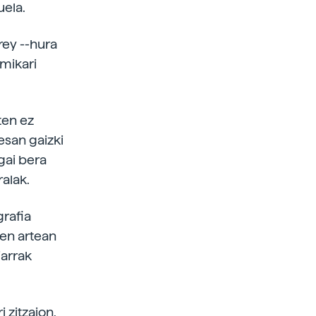
uela.
rey --hura
imikari
ten ez
 esan gaizki
gai bera
ralak.
grafia
ien artean
iarrak
 zitzaion,