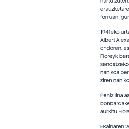
hartu zuten
erauzketare
forruan igur
1941eko urta
Albert Alexa
ondoren, es
Floreyk bere
sendatzeko.
nahikoa pen
ziren nahiko
Penizilina 
bonbardaket
aurkitu Flor
Ekainaren 2