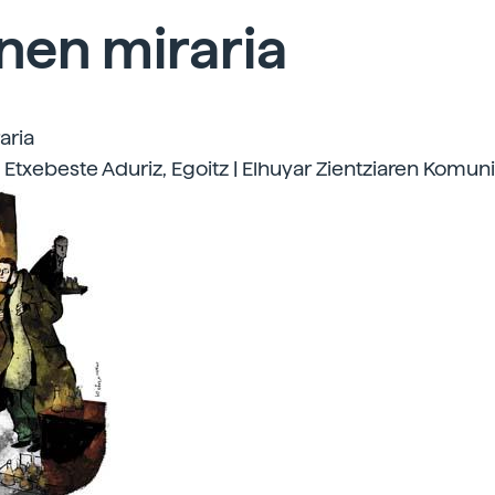
nen miraria
aria
| Etxebeste Aduriz, Egoitz | Elhuyar Zientziaren Komun