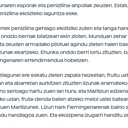
zunaren esporak eta penizilina-anpoilak zeuden. Estat
nizilina ekoizteko laguntza eske.
rrek penizilina gehiago ekoitziko zuten eta tanga han
n onddo berriak bilatzeari ekin zioten. Munduan zehar
ta zeuden armadako pilotuei agindu zieten haien ba
izunak ekartzeko. Ehunka onddo berri lortu zituzten, b
ingenaren errendimendua hobetzen.
ilagunei ere eskatu zieten zapata hezeetan, fruitu ust
an eta abarretan aurkitzen zituzten lizunak eramateko
no serioago hartu zuen lan hura, eta Marilizun ezizena 
3ko udan, fruta-denda baten atzeko meloi ustel batean
zuen Marilizunek. Lizun hark Flemingenarenak baino 
u handiagoa zuen. Eta ekoizpena izugarri handitu z