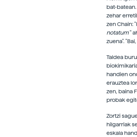
bat-batean.
zehar erreti
zen Chain: "
notatum
" a
zuena". "Bai
Taldea buru
biokimikaria
handien on
erauztea lo
zen, baina 
probak egit
Zortzi sagu
hilgarriak s
eskala hand