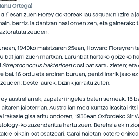
Manu Ortega)
udi!" esan zuen Florey doktoreak lau saguak hil zirela j
ain, berriz, ia dantzan hasi omen zen, eta gainerako 
 aztoratuta zeuden.
nean, 1940ko maiatzaren 25ean, Howard Floreyren t
 bat jarri zuen martxan. Larunbat hartako goizeko 
i
Streptococcus bakterioen
dosi bat sartu zieten; eta 
re bai. 16 ordu eta erdiren buruan, penizilinarik jaso e
 zeuden; beste laurek, bizirik jarraitu zuten.
ey australiarrak, zapatari ingeles baten semeak, 15 ba
itaren jaioterrian. Australian medikuntza ikasita iritsi 
ta irakasle gisa aritu ondoren, 1935ean Oxfordeko Sir 
atology-ko zuzendaritza hartu zuen. Berehala ekin zio
-talde bikain bat osatzeari. Garai haietan batere ohiko