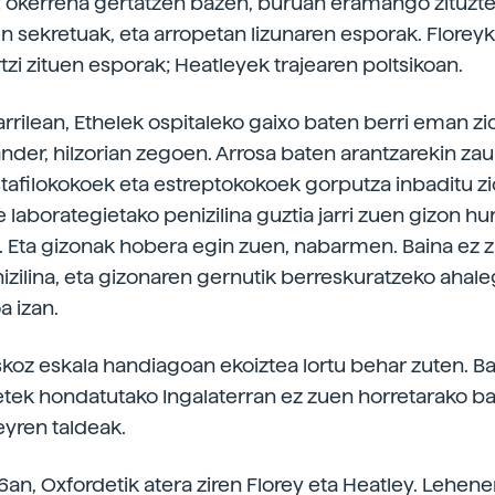
: okerrena gertatzen bazen, buruan eramango zituzt
n sekretuak, eta arropetan lizunaren esporak. Florey
tzi zituen esporak; Heatleyek trajearen poltsikoan.
rrilean, Ethelek ospitaleko gaixo baten berri eman zio
nder, hilzorian zegoen. Arrosa baten arantzarekin zau
tafilokokoek eta estreptokokoek gorputza inbaditu zi
 laborategietako penizilina guztia jarri zuen gizon hu
 Eta gizonak hobera egin zuen, nabarmen. Baina ez 
izilina, eta gizonaren gernutik berreskuratzeko ahale
a izan.
askoz eskala handiagoan ekoiztea lortu behar zuten. B
ek hondatutako Ingalaterran ez zuen horretarako bal
eyren taldeak.
6an, Oxfordetik atera ziren Florey eta Heatley. Lehe