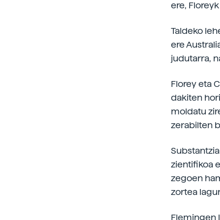
ere, Floreyk
Taldeko leh
ere Australi
judutarra, n
Florey eta 
dakiten hori
moldatu zir
zerabilten b
Substantzia
zientifikoa 
zegoen hama
zortea lagun
Flemingen la