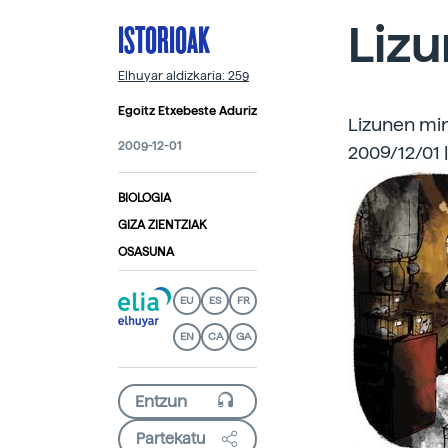
ISTORIOAK
Lizu
Elhuyar aldizkaria: 259
Egoitz Etxebeste Aduriz
Lizunen mir
2009-12-01
2009/12/01 
BIOLOGIA
GIZA ZIENTZIAK
OSASUNA
EU
ES
FR
EN
CA
GA
Partekatu