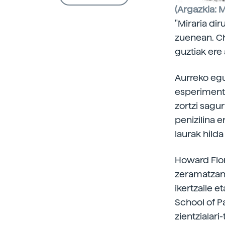
(Argazkia: 
"Miraria dir
zuenean. Ch
guztiak ere
Aurreko egu
esperimentu
zortzi sagur
penizilina e
laurak hilda
Howard Flor
zeramatzan a
ikertzaile e
School of P
zientzialari