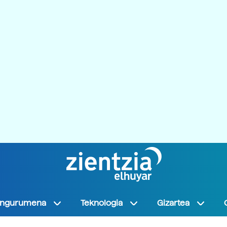
Ingurumena
Teknologia
Gizartea