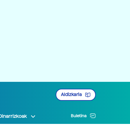
Aldizkaria
Oinarrizkoak
Buletina