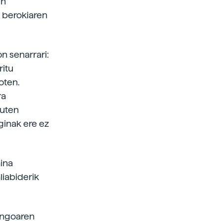
en
k berokiaren
n senarrari:
ritu
oten.
ra
zuten
ginak ere ez
aina
iabiderik
nengoaren