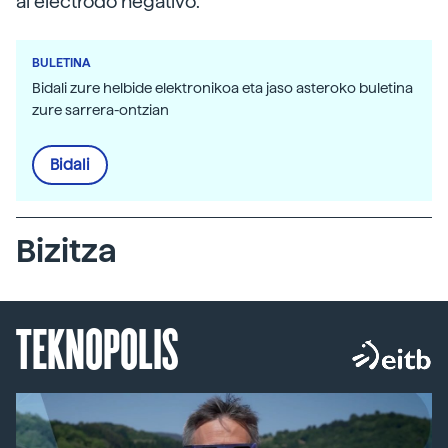
al electrodo negativo.
BULETINA
Bidali zure helbide elektronikoa eta jaso asteroko buletina
zure sarrera-ontzian
Bidali
Bizitza
TEKNOPOLIS