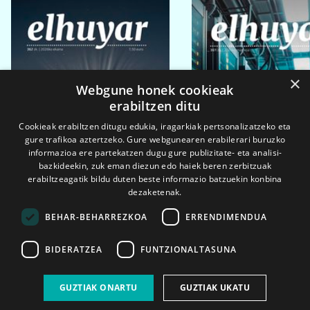
×
Webgune honek cookieak
erabiltzen ditu
Cookieak erabiltzen ditugu edukia, iragarkiak pertsonalizatzeko eta
gure trafikoa aztertzeko. Gure webgunearen erabilerari buruzko
informazioa ere partekatzen dugu gure publizitate- eta analisi-
bazkideekin, zuk eman diezun edo haiek beren zerbitzuak
erabiltzeagatik bildu duten beste informazio batzuekin konbina
dezaketenak.
BEHAR-BEHARREZKOA
ERRENDIMENDUA
BIDERATZEA
FUNTZIONALTASUNA
2026ko eka. 1a
2026ko mar. 1a
GUZTIAK ONARTU
GUZTIAK UKATU