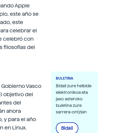
Cuando Apple
plo, este año se
ado, este
Para celebrar el
se celebró con
 filosofías del
BULETINA
l Gobierno Vasco
Bidali zure helbide
elektronikoa eta
l objetivo del
jaso asteroko
antes del
buletina zure
tán ahora
sarrera-ontzian
, y para el año
ón en Linux.
Bidali