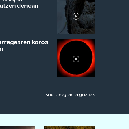
ratzen denean
erregearen koroa
n
Ikusi programa guztiak