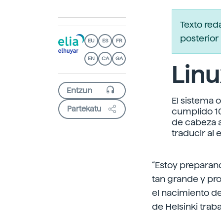
Texto red
posterior 
EU
ES
FR
EN
CA
GA
Linu
El sistema 
Partekatu
cumplido 10
de cabeza a
traducir al
“Estoy preparand
tan grande y pr
el nacimiento de
de Helsinki trab