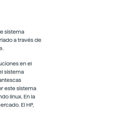
te sistema
riado a través de
e.
uciones en el
el sistema
gantescas
r este sistema
o linux. En la
ercado. El HP,