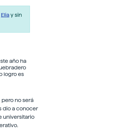
r
Elia
y sin
este año ha
quebradero
o logro es
, pero no será
s dio a conocer
 universitario
erativo.