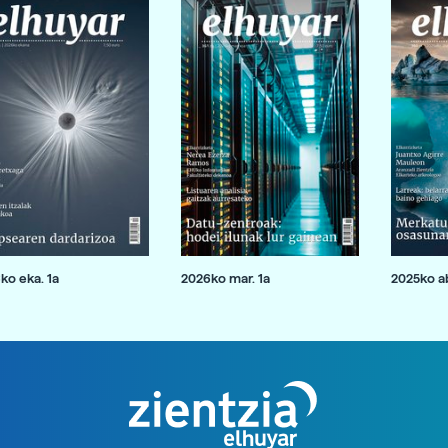
ko eka. 1a
2026ko mar. 1a
2025ko ab