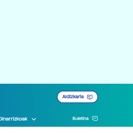
Aldizkaria
Oinarrizkoak
Buletina