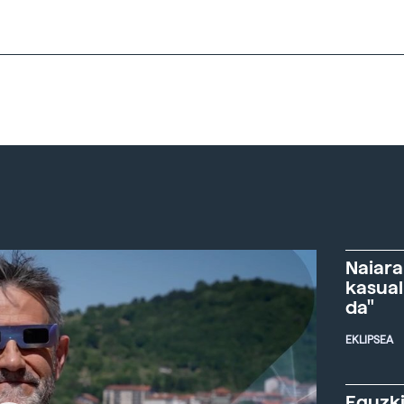
Naiara
kasual
da"
EKLIPSEA
Eguzki