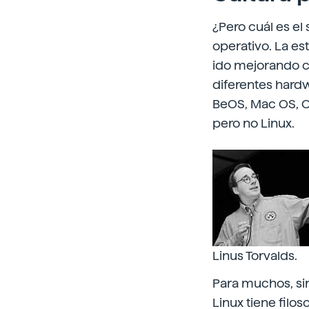
¿Pero cuál es el 
operativo. La e
ido mejorando co
diferentes hardw
BeOS, Mac OS, O
pero no Linux.
Linus Torvalds.
Para muchos, sin
Linux tiene filos