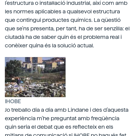
l'estructura o instal·lació industrial, així com amb
les normes aplicables a qualsevol estructura
que contingui productes químics. La qüestió
que se'ns presenta, per tant, ha de ser senzilla: el
ciutadà ha de saber quin és el problema real i
conèixer quina és la solució actual.
IHOBE
Jo treballo dia a dia amb Lindane i des d'aquesta
experiència m'he preguntat amb freqüència
quin seria el debat que es reflecteix en els
mitjans de comunicació si IHOBE no hagués fet