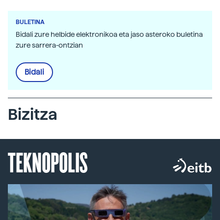
BULETINA
Bidali zure helbide elektronikoa eta jaso asteroko buletina
zure sarrera-ontzian
Bidali
Bizitza
TEKNOPOLIS