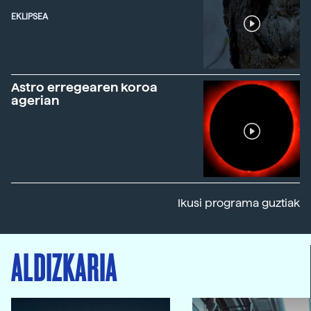
EKLIPSEA
Astro erregearen koroa
agerian
Ikusi programa guztiak
ALDIZKARIA