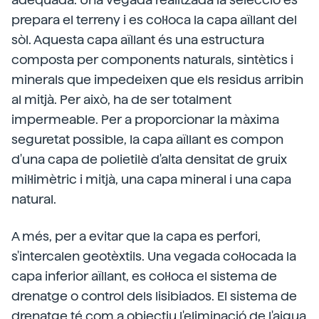
prepara el terreny i es col·loca la capa aïllant del
sòl. Aquesta capa aïllant és una estructura
composta per components naturals, sintètics i
minerals que impedeixen que els residus arribin
al mitjà. Per això, ha de ser totalment
impermeable. Per a proporcionar la màxima
seguretat possible, la capa aïllant es compon
d'una capa de polietilè d'alta densitat de gruix
mil·limètric i mitjà, una capa mineral i una capa
natural.
A més, per a evitar que la capa es perfori,
s'intercalen geotèxtils. Una vegada col·locada la
capa inferior aïllant, es col·loca el sistema de
drenatge o control dels lisibiados. El sistema de
drenatge té com a objectiu l'eliminació de l'aigua