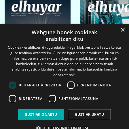
×
Webgune honek cookieak
erabiltzen ditu
Cookieak erabiltzen ditugu edukia, iragarkiak pertsonalizatzeko eta
gure trafikoa aztertzeko. Gure webgunearen erabilerari buruzko
informazioa ere partekatzen dugu gure publizitate- eta analisi-
bazkideekin, zuk eman diezun edo haiek beren zerbitzuak
erabiltzeagatik bildu duten beste informazio batzuekin konbina
dezaketenak.
BEHAR-BEHARREZKOA
ERRENDIMENDUA
BIDERATZEA
FUNTZIONALTASUNA
2026ko eka. 1a
2026ko mar. 1a
GUZTIAK ONARTU
GUZTIAK UKATU
XEHETASUNAK ERAKUTSI