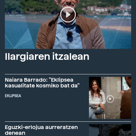
Ilargiaren itzalean
Naiara Barrado: "Eklipsea
kasualitate kosmiko bat da"
EKLIPSEA
Eguzki-erlojua aurreratzen
denean