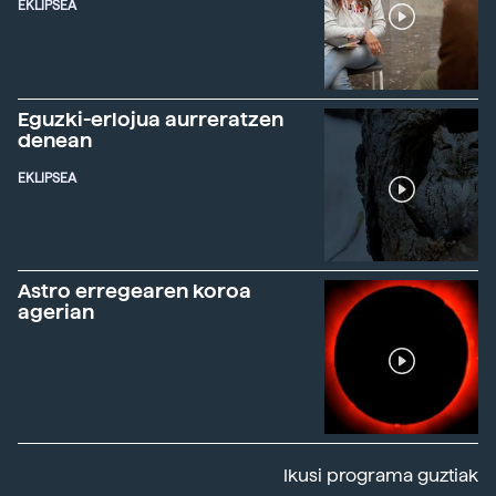
EKLIPSEA
Eguzki-erlojua aurreratzen
denean
EKLIPSEA
Astro erregearen koroa
agerian
Ikusi programa guztiak