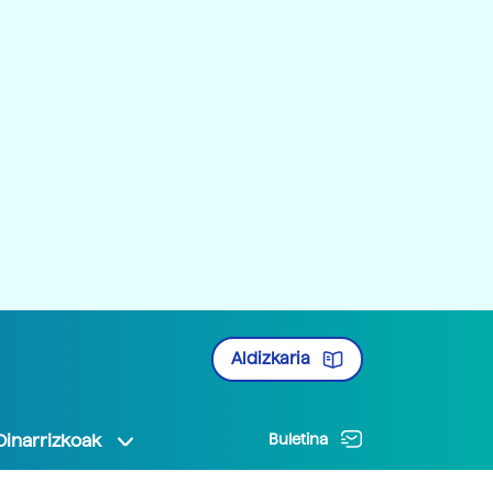
Aldizkaria
Oinarrizkoak
Buletina