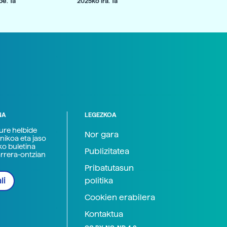
e. 1a
2025ko ira. 1a
NA
LEGEZKOA
zure helbide
Nor gara
nikoa eta jaso
ko buletina
Publizitatea
arrera-ontzian
Pribatutasun
politika
li
Cookien erabilera
Kontaktua