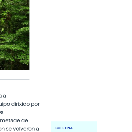
a a
ipo dirixido por
Os
a metade de
on se volveron a
BULETINA