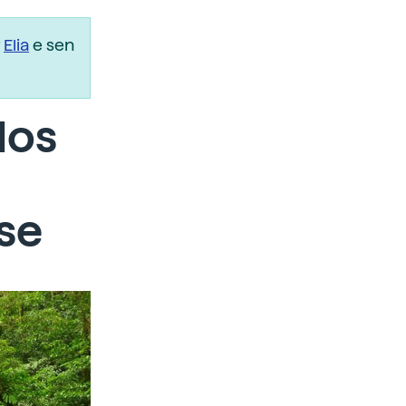
r
Elia
e sen
dos
se