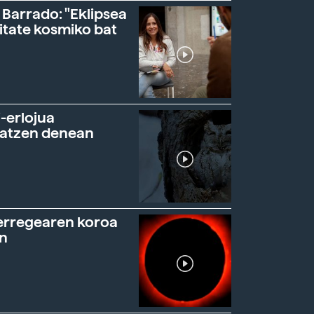
 Barrado: "Eklipsea
itate kosmiko bat
-erlojua
ratzen denean
erregearen koroa
n