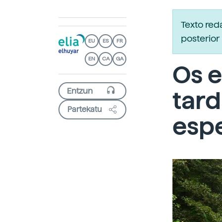
Texto re
posterior 
EU
ES
FR
EN
CA
GA
Os 
tar
Partekatu
esp