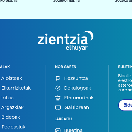
ko eka. 1a
2026ko mar. 1a
2025ko ab
ALAK
NOR GAREN
BULETI
Bidali 
Albisteak
Hezkuntza
elektro
astero
Elkarrizketak
Dekalogoak
zure s
Iritzia
Efemerideak
Bida
Argazkiak
Gai librean
Bideoak
JARRAITU
Podcastak
Buletina