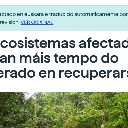
dactado en euskara e traducido automaticamente po
revisión.
VER ORIXINAL
ecosistemas afecta
dan máis tempo do
erado en recuperar