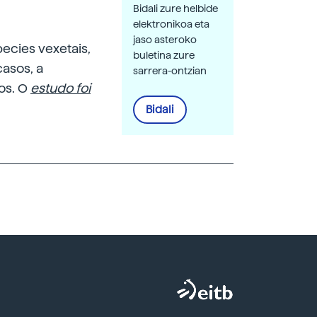
Bidali zure helbide
elektronikoa eta
jaso asteroko
ecies vexetais,
buletina zure
casos, a
sarrera-ontzian
os. O
estudo foi
Bidali