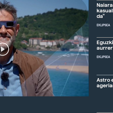
Naiara
kasual
da"
EKLIPSEA
Eguzki
aurre
EKLIPSEA
Astro 
ageria