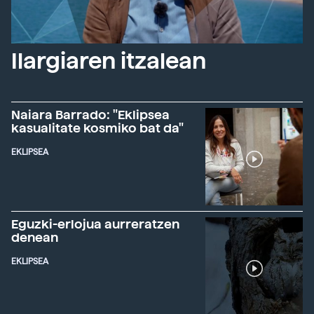
Ilargiaren itzalean
Naiara Barrado: "Eklipsea
kasualitate kosmiko bat da"
EKLIPSEA
Eguzki-erlojua aurreratzen
denean
EKLIPSEA