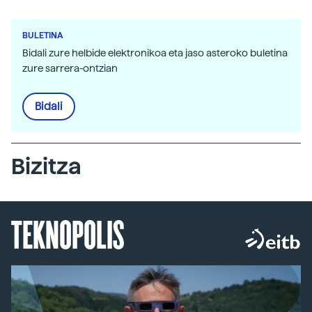
BULETINA
Bidali zure helbide elektronikoa eta jaso asteroko buletina
zure sarrera-ontzian
Bidali
Bizitza
TEKNOPOLIS