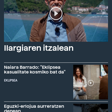
Ilargiaren itzalean
Naiara Barrado: "Eklipsea
kasualitate kosmiko bat da"
EKLIPSEA
Eguzki-erlojua aurreratzen
denean