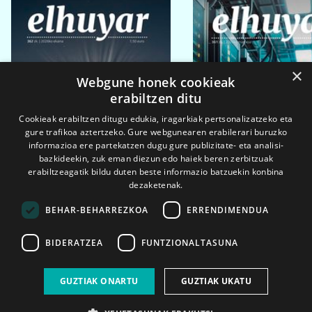
×
Webgune honek cookieak
erabiltzen ditu
Cookieak erabiltzen ditugu edukia, iragarkiak pertsonalizatzeko eta
gure trafikoa aztertzeko. Gure webgunearen erabilerari buruzko
informazioa ere partekatzen dugu gure publizitate- eta analisi-
bazkideekin, zuk eman diezun edo haiek beren zerbitzuak
erabiltzeagatik bildu duten beste informazio batzuekin konbina
dezaketenak.
BEHAR-BEHARREZKOA
ERRENDIMENDUA
BIDERATZEA
FUNTZIONALTASUNA
2026ko eka. 1a
2026ko mar. 1a
GUZTIAK ONARTU
GUZTIAK UKATU