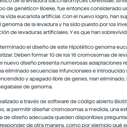
tico de la levadura Saccharomyces cerevisiae, sinte
ipo de genético> Boeke, fue entonces considerado u
a vida eucariota artificial. Con el nuevo logro, han s
l genoma de la levadura y ha sido puesto por los inv
ción de levaduras artificiales. Y es que han sobrevivid
terminado el diseño de este hipotético genoma eucar
intetizar. Deben formar 10 de los 16 cromosomas de le
 el nuevo diseño presenta numerosas adaptaciones r
 ha eliminado secuencias infuncionales e introducido
encendido y apagado libre de genes. Han eliminado, 
 megabase de genoma.
realizado a través de software de código abierto BioS
es, al permitir diseñar cromosomas a medida, una es
 de diseño adecuada queden disponibles preguntas
e responder de otra manera, como por ejemplo qué 