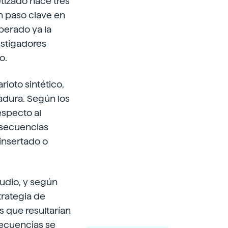
tizado hace tres
n paso clave en
uperado ya la
estigadores
o.
ioto sintético,
vadura. Según los
especto al
 secuencias
insertado o
tudio, y según
trategia de
 que resultarían
secuencias se