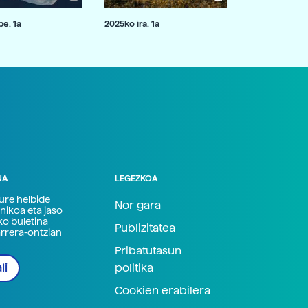
e. 1a
2025ko ira. 1a
NA
LEGEZKOA
zure helbide
Nor gara
nikoa eta jaso
ko buletina
Publizitatea
arrera-ontzian
Pribatutasun
politika
li
Cookien erabilera