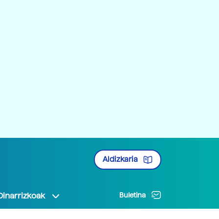
Aldizkaria
Oinarrizkoak
Buletina