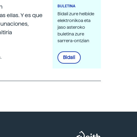
n
BULETINA
Bidali zure helbide
s ellas. Y es que
elektronikoa eta
cunaciones,
jaso asteroko
tiría
buletina zure
sarrera-ontzian
.
Bidali