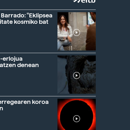
 Barrado: "Eklipsea
itate kosmiko bat
-erlojua
ratzen denean
erregearen koroa
n