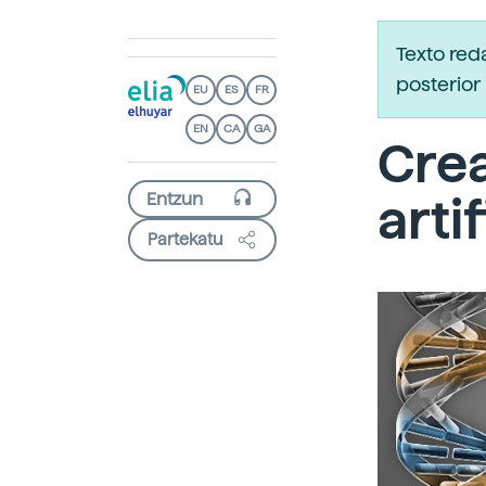
Texto red
posterior 
EU
ES
FR
EN
CA
GA
Cre
arti
Partekatu