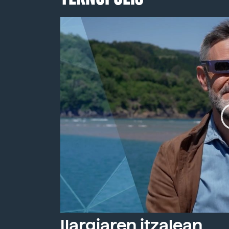
Ilargiaren itzalean