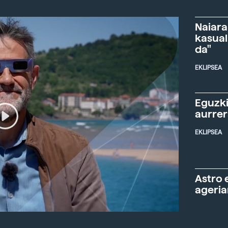
Naiara
kasual
da"
EKLIPSEA
Eguzki
aurre
EKLIPSEA
Astro 
ageria