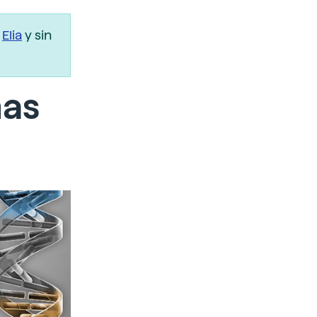
r
Elia
y sin
mas