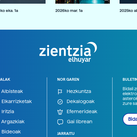
ko eka. 1a
2026ko mar. 1a
2025ko ab
ALAK
NOR GAREN
BULETI
Bidali 
Albisteak
Hezkuntza
elektro
astero
Elkarrizketak
Dekalogoak
zure s
Iritzia
Efemerideak
Bida
Argazkiak
Gai librean
Bideoak
JARRAITU