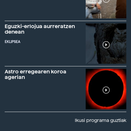
Eguzki-erlojua aurreratzen
denean
EKLIPSEA
Astro erregearen koroa
agerian
Ikusi programa guztiak