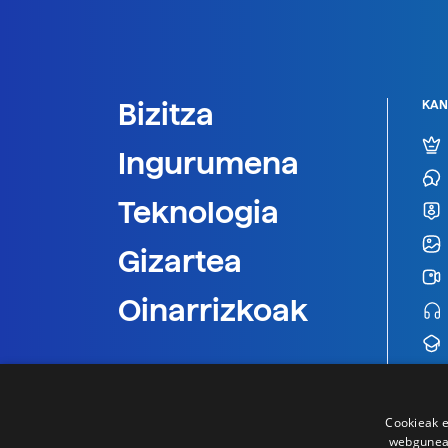
Bizitza
KAN
Ingurumena
Teknologia
Gizartea
Oinarrizkoak
Cookieak e
webgunear