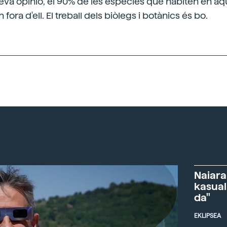
 seva opinió, el 90% de les espècies que habiten en 
 fora d'ell. El treball dels biòlegs i botànics és bo.
Naiara
kasual
da"
EKLIPSEA