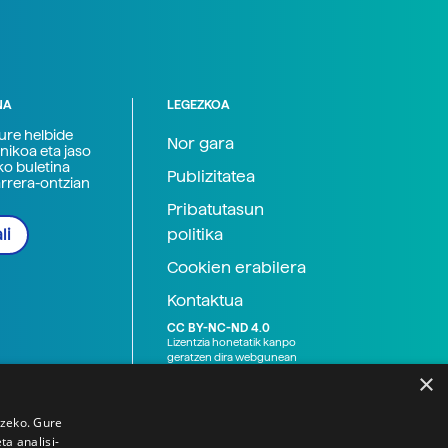
NA
LEGEZKOA
zure helbide
Nor gara
nikoa eta jaso
ko buletina
Publizitatea
arrera-ontzian
Pribatutasun
politika
li
Cookien erabilera
Kontaktua
CC BY-NC-ND 4.0
Lizentzia honetatik kanpo
geratzen dira webgunean
argitaratutako baliabide
×
grafikoak (argazki eta
ilustrazioak), baita Elhuyar ez
den bestelako erakunde eta
tzeko. Gure
norbanakoek idatzitakoak
a analisi-
ere. Kanpo-esteken bidez