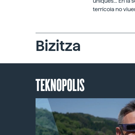
úniques... En la
terrícola no viuen
Bizitza
TEKNOPOLIS