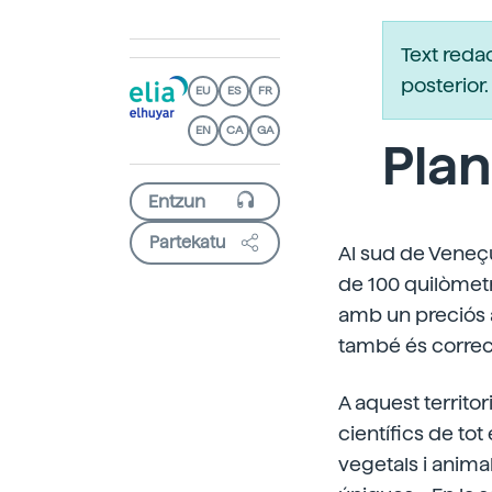
Text reda
posterio
EU
ES
FR
EN
CA
GA
Pla
Partekatu
Al sud de Veneçu
de 100 quilòmetre
amb un preciós a
també és correcte
A aquest territor
científics de tot
vegetals i anim