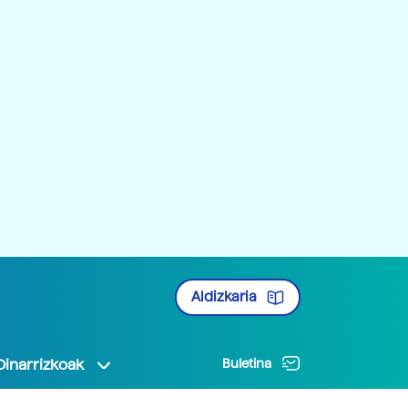
Aldizkaria
Oinarrizkoak
Buletina