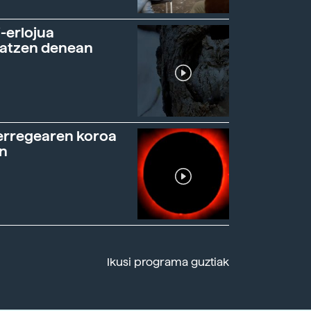
-erlojua
ratzen denean
erregearen koroa
n
Ikusi programa guztiak