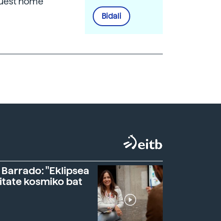
aquest home
Bidali
 Barrado: "Eklipsea
itate kosmiko bat