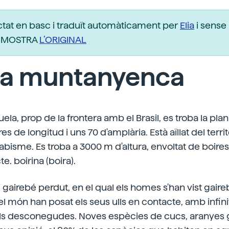
ctat en basc i traduït automàticament per
Elia
i sense 
r. MOSTRA
L’ORIGINAL
na muntanyenca
ela, prop de la frontera amb el Brasil, es troba la p
s de longitud i uns 70 d'amplària. Està aïllat del terr
bisme. Es troba a 3000 m d'altura, envoltat de boires
. boirina (boira).
i gairebé perdut, en el qual els homes s'han vist gaire
 el món han posat els seus ulls en contacte, amb infin
als desconegudes. Noves espècies de cucs, aranyes 