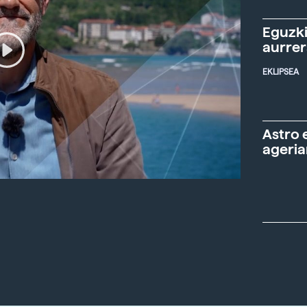
Eguzki
aurre
EKLIPSEA
Astro 
ageria