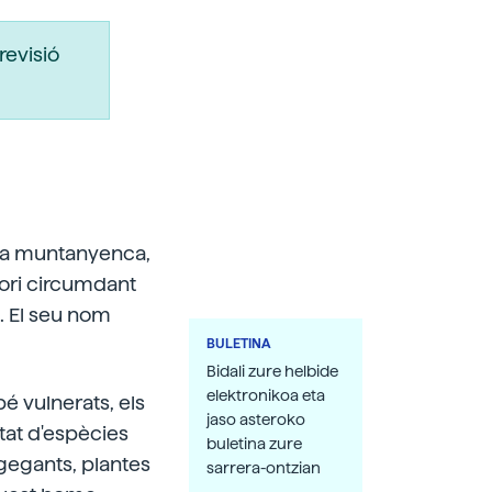
revisió
lana muntanyenca,
itori circumdant
. El seu nom
BULETINA
Bidali zure helbide
elektronikoa eta
bé vulnerats, els
jaso asteroko
itat d'espècies
buletina zure
gegants, plantes
sarrera-ontzian