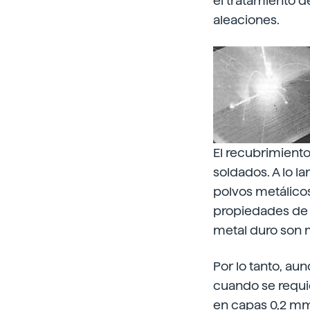
el tratamiento d
aleaciones.
El recubrimiento
soldados. A lo l
polvos metálicos
propiedades de l
metal duro son 
Por lo tanto, a
cuando se requie
en capas 0,2 mm 