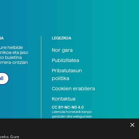
NA
LEGEZKOA
zure helbide
Nor gara
nikoa eta jaso
ko buletina
Publizitatea
arrera-ontzian
Pribatutasun
politika
li
Cookien erabilera
Kontaktua
CC BY-NC-ND 4.0
Lizentzia honetatik kanpo
geratzen dira webgunean
argitaratutako baliabide
×
grafikoak (argazki eta
ilustrazioak), baita Elhuyar ez
den bestelako erakunde eta
tzeko. Gure