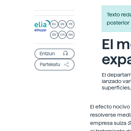
Texto red
posterior 
EU
ES
FR
EN
CA
GA
El m
exp
Partekatu
El departam
lanzado var
superficies
El efecto nocivo
resolverse media
empresa suiza
S