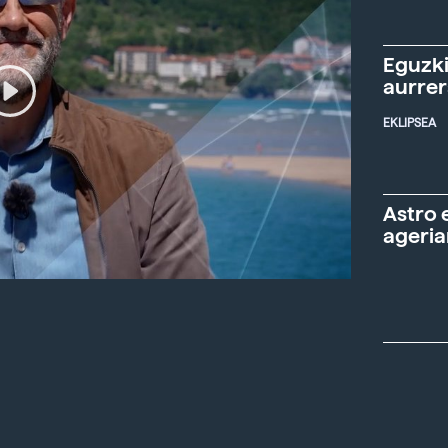
Eguzki
aurre
EKLIPSEA
Astro 
ageria