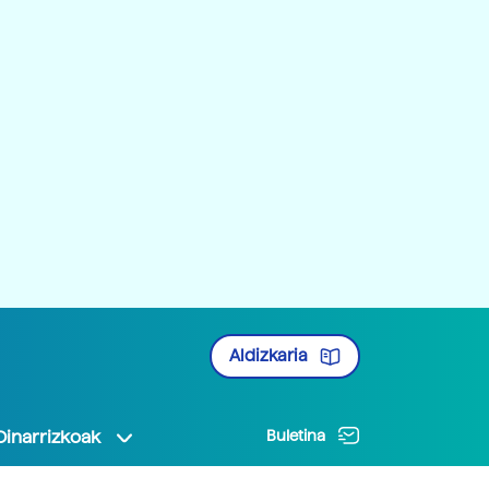
Aldizkaria
Oinarrizkoak
Buletina