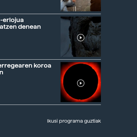
-erlojua
ratzen denean
erregearen koroa
n
Ikusi programa guztiak