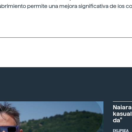
brimiento permite una mejora significativa de los c
Naiara
kasual
da"
EKLIPSEA