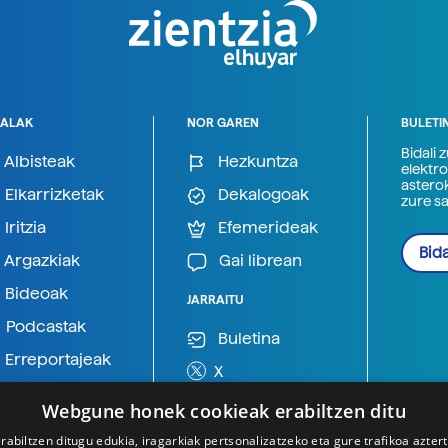
ALAK
NOR GAREN
BULETI
Bidali 
Albisteak
Hezkuntza
elektro
astero
Elkarrizketak
Dekalogoak
zure s
Iritzia
Efemerideak
Bida
Argazkiak
Gai librean
Bideoak
JARRAITU
Podcastak
Buletina
Erreportajeak
X
BlueSky
Webgune honek cookieak erabiltzen ditu
Mastodon
rabiltzen ditugu edukia, iragarkiak pertsonalizatzeko eta gure trafikoa azter