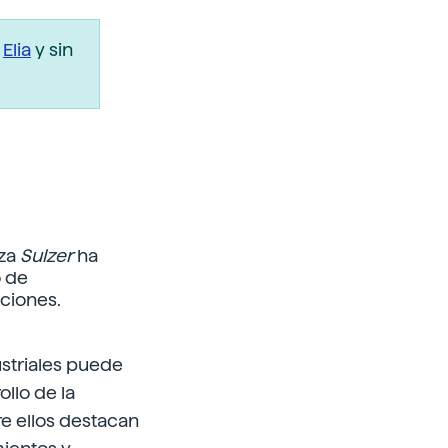
r
Elia
y sin
iza
Sulzer
ha
o de
aciones.
ustriales puede
llo de la
re ellos destacan