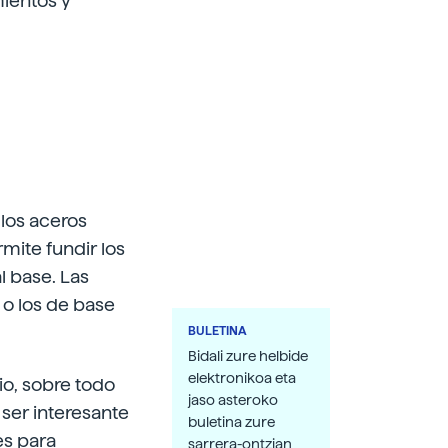
mientos y
 los aceros
mite fundir los
l base. Las
 o los de base
BULETINA
Bidali zure helbide
elektronikoa eta
io, sobre todo
jaso asteroko
 ser interesante
buletina zure
es para
sarrera-ontzian