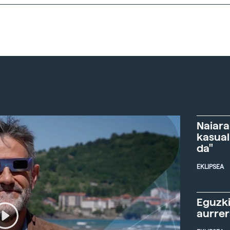
Naiara
kasual
da"
EKLIPSEA
Eguzki
aurre