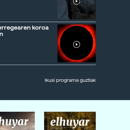
erregearen koroa
n
Ikusi programa guztiak