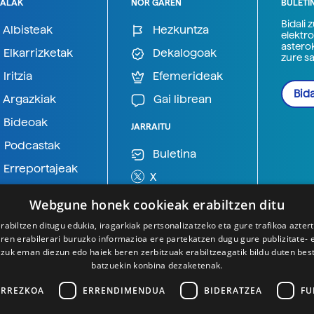
ALAK
NOR GAREN
BULETI
Bidali 
Albisteak
Hezkuntza
elektro
astero
Elkarrizketak
Dekalogoak
zure s
Iritzia
Efemerideak
Bida
Argazkiak
Gai librean
Bideoak
JARRAITU
Podcastak
Buletina
Erreportajeak
X
BlueSky
Webgune honek cookieak erabiltzen ditu
Mastodon
rabiltzen ditugu edukia, iragarkiak pertsonalizatzeko eta gure trafikoa azter
en erabilerari buruzko informazioa ere partekatzen dugu gure publizitate- et
Telegram
 zuk eman diezun edo haiek beren zerbitzuak erabiltzeagatik bildu duten bes
batzuekin konbina dezaketenak.
ARREZKOA
ERRENDIMENDUA
BIDERATZEA
FU