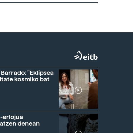
 Barrado: "Eklipsea
itate kosmiko bat
-erlojua
ratzen denean