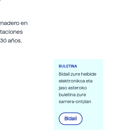
ernadero en
staciones
30 años.
BULETINA
Bidali zure helbide
elektronikoa eta
jaso asteroko
buletina zure
sarrera-ontzian
Bidali