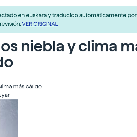
actado en euskara y traducido automáticamente po
revisión.
VER ORIGINAL
s niebla y clima m
do
clima más cálido
uyar