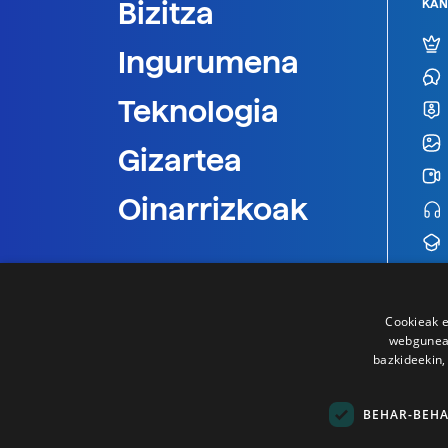
Bizitza
KAN
Ingurumena
Teknologia
Gizartea
Oinarrizkoak
Cookieak e
webgunear
bazkideekin,
BEHAR-BEH