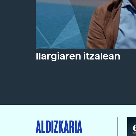
Ilargiaren itzalean
ALDIZKARIA