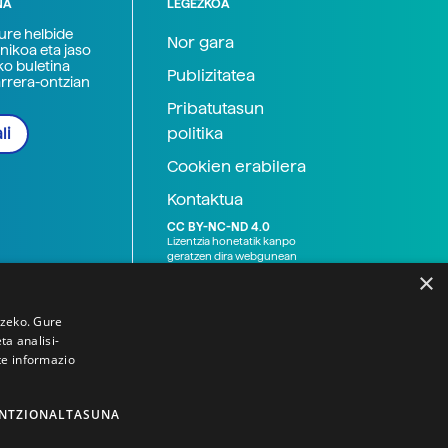
NA
LEGEZKOA
zure helbide
Nor gara
nikoa eta jaso
ko buletina
Publizitatea
arrera-ontzian
Pribatutasun
politika
li
Cookien erabilera
Kontaktua
CC BY-NC-ND 4.0
Lizentzia honetatik kanpo
geratzen dira webgunean
argitaratutako baliabide
×
grafikoak (argazki eta
ilustrazioak), baita Elhuyar ez
den bestelako erakunde eta
tzeko. Gure
norbanakoek idatzitakoak
a analisi-
ere. Kanpo-esteken bidez
te informazio
emandako edukiak esteka
horietan agertzen den
lizentziapean daude,
gehienetan copyright-a
NTZIONALTASUNA