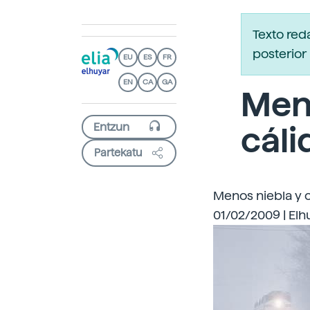
Texto red
posterior 
EU
ES
FR
EN
CA
GA
Meno
cáli
Partekatu
Menos niebla y 
01/02/2009 | Elh