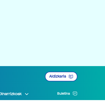
Aldizkaria
Oinarrizkoak
Buletina