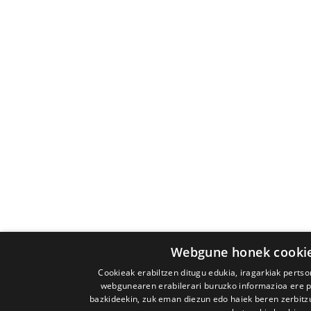
Webgune honek cookiea
Cookieak erabiltzen ditugu edukia, iragarkiak pertso
webgunearen erabilerari buruzko informazioa ere pa
bazkideekin, zuk eman diezun edo haiek beren zerbitzu