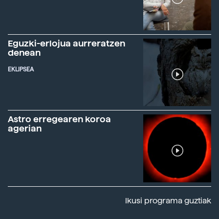
Eguzki-erlojua aurreratzen
denean
EKLIPSEA
Astro erregearen koroa
agerian
Ikusi programa guztiak