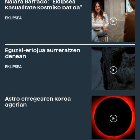
Naiara Barrado: "Eklipsea
kasualitate kosmiko bat da"
EKLIPSEA
Eguzki-erlojua aurreratzen
denean
EKLIPSEA
Astro erregearen koroa
agerian