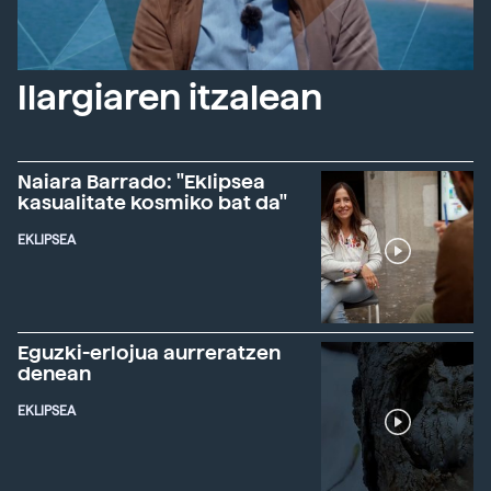
Ilargiaren itzalean
Naiara Barrado: "Eklipsea
kasualitate kosmiko bat da"
EKLIPSEA
Eguzki-erlojua aurreratzen
denean
EKLIPSEA