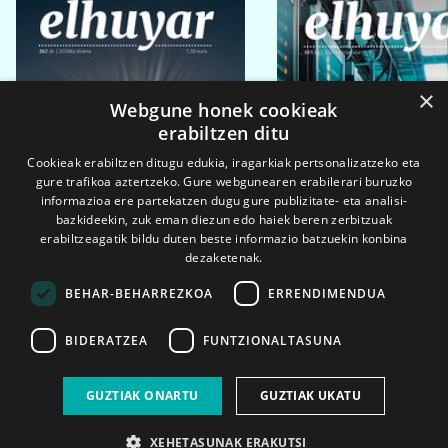
×
Webgune honek cookieak
erabiltzen ditu
Cookieak erabiltzen ditugu edukia, iragarkiak pertsonalizatzeko eta
gure trafikoa aztertzeko. Gure webgunearen erabilerari buruzko
informazioa ere partekatzen dugu gure publizitate- eta analisi-
bazkideekin, zuk eman diezun edo haiek beren zerbitzuak
erabiltzeagatik bildu duten beste informazio batzuekin konbina
dezaketenak.
BEHAR-BEHARREZKOA
ERRENDIMENDUA
BIDERATZEA
FUNTZIONALTASUNA
2026ko eka. 1a
2026ko mar. 1a
GUZTIAK ONARTU
GUZTIAK UKATU
XEHETASUNAK ERAKUTSI