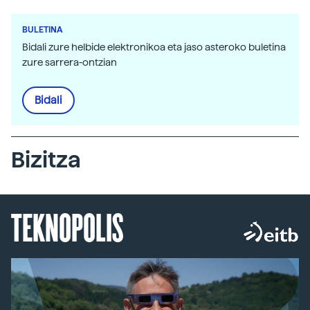
BULETINA
Bidali zure helbide elektronikoa eta jaso asteroko buletina
zure sarrera-ontzian
Bidali
Bizitza
TEKNOPOLIS