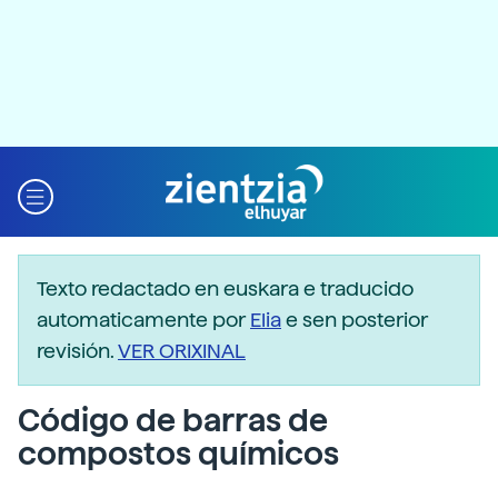
Texto redactado en euskara e traducido
automaticamente por
Elia
e sen posterior
revisión.
VER ORIXINAL
Código de barras de
compostos químicos