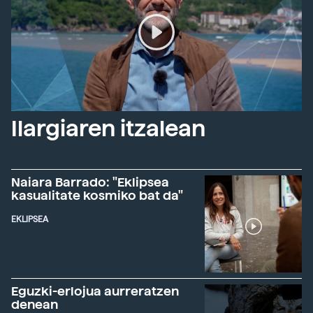
Ilargiaren itzalean
Naiara Barrado: "Eklipsea
kasualitate kosmiko bat da"
EKLIPSEA
Eguzki-erlojua aurreratzen
denean