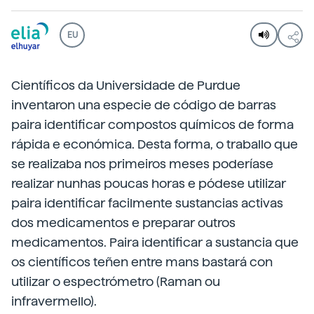
EU
Científicos da Universidade de Purdue
inventaron una especie de código de barras
paira identificar compostos químicos de forma
rápida e económica. Desta forma, o traballo que
se realizaba nos primeiros meses poderíase
realizar nunhas poucas horas e pódese utilizar
paira identificar facilmente sustancias activas
dos medicamentos e preparar outros
medicamentos. Paira identificar a sustancia que
os científicos teñen entre mans bastará con
utilizar o espectrómetro (Raman ou
infravermello).