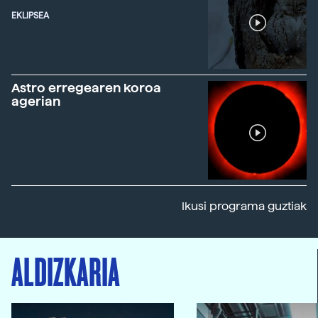
EKLIPSEA
Astro erregearen koroa
agerian
Ikusi programa guztiak
ALDIZKARIA