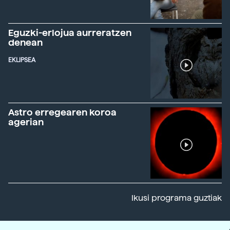
Eguzki-erlojua aurreratzen
denean
EKLIPSEA
Astro erregearen koroa
agerian
Ikusi programa guztiak