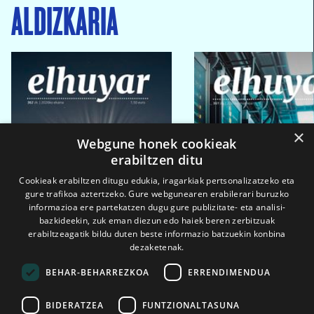
ALDIZKARIA
×
Webgune honek cookieak
erabiltzen ditu
Cookieak erabiltzen ditugu edukia, iragarkiak pertsonalizatzeko eta
gure trafikoa aztertzeko. Gure webgunearen erabilerari buruzko
informazioa ere partekatzen dugu gure publizitate- eta analisi-
bazkideekin, zuk eman diezun edo haiek beren zerbitzuak
erabiltzeagatik bildu duten beste informazio batzuekin konbina
dezaketenak.
BEHAR-BEHARREZKOA
ERRENDIMENDUA
BIDERATZEA
FUNTZIONALTASUNA
2026ko eka. 1a
2026ko mar. 1a