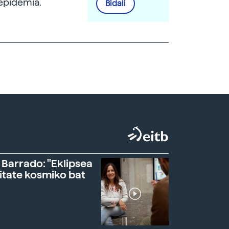
 epidemia.
Bidali
 Barrado: "Eklipsea
itate kosmiko bat