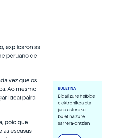
, explicaron as
ume peruano de
cada vez que os
rros. Ao mesmo
BULETINA
Bidali zure helbide
ar ideal paira
elektronikoa eta
jaso asteroko
buletina zure
a, polo que
sarrera-ontzian
e as escasas