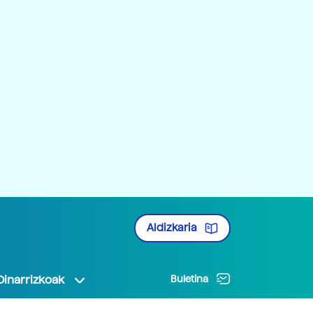
Aldizkaria
Oinarrizkoak
Buletina