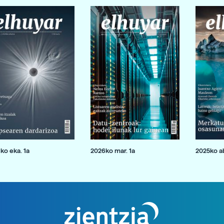
ko eka. 1a
2026ko mar. 1a
2025ko ab