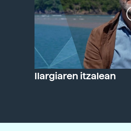
Ilargiaren itzalean