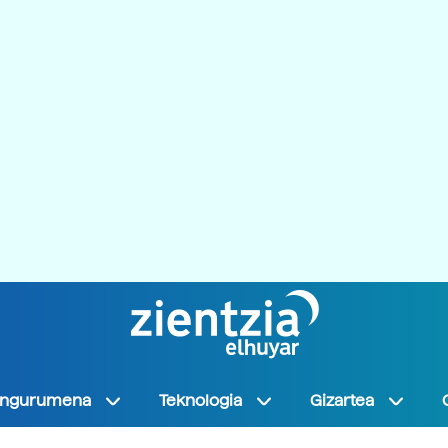
Ingurumena
Teknologia
Gizartea