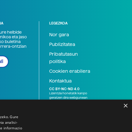
NA
LEGEZKOA
zure helbide
Nor gara
nikoa eta jaso
ko buletina
Publizitatea
arrera-ontzian
Pribatutasun
politika
li
Cookien erabilera
Kontaktua
CC BY-NC-ND 4.0
Lizentzia honetatik kanpo
geratzen dira webgunean
argitaratutako baliabide
×
grafikoak (argazki eta
ilustrazioak), baita Elhuyar ez
den bestelako erakunde eta
tzeko. Gure
norbanakoek idatzitakoak
a analisi-
ere. Kanpo-esteken bidez
te informazio
emandako edukiak esteka