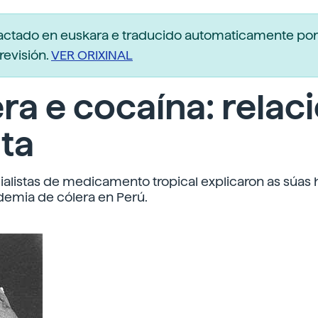
dactado en euskara e traducido automaticamente po
revisión.
VER ORIXINAL
ra e cocaína: relac
ta
alistas de medicamento tropical explicaron as súas 
demia de cólera en Perú.