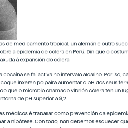
tas de medicamento tropical, un alemán e outro sueco
sobre a epidemia de cólera en Perú. Din que o cost
 axuda á expansión do cólera.
cocaína se fai activa no intervalo alcalino. Por iso, 
 coque inxeren po paira aumentar o pH dos seus fe
do que o microbio chamado vibrión cólera ten un lug
torna de pH superior a 9,2.
tes médicos é traballar como prevención da epidemi
ar a hipótese. Con todo, non debemos esquecer qu