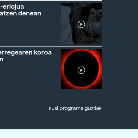
-erlojua
ratzen denean
erregearen koroa
n
Ikusi programa guztiak