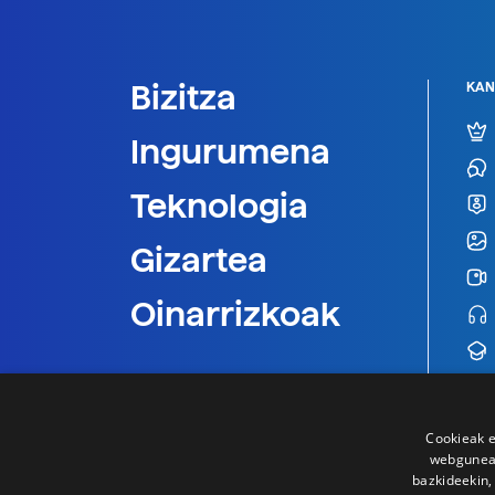
Bizitza
KAN
Ingurumena
Teknologia
Gizartea
Oinarrizkoak
Cookieak e
webgunear
bazkideekin,