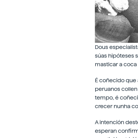
Dous especialis
súas hipóteses 
masticar a coca
É coñecido que a 
peruanos collen
tempo, é coñeci
crecer nunha con
A intención des
esperan confirm