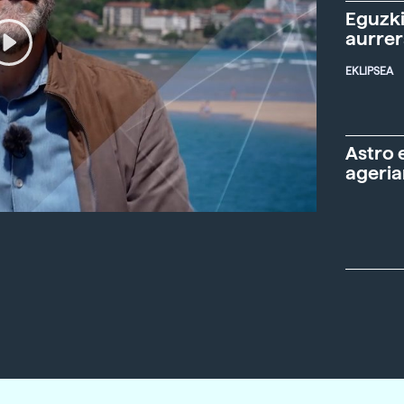
Eguzki
aurre
EKLIPSEA
Astro 
ageria