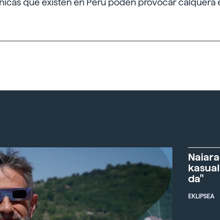
énicas que existen en Perú poden provocar calquera
Naiara
kasual
da"
EKLIPSEA