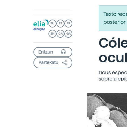
Texto re
posterior 
EU
ES
FR
EN
CA
GA
Cóle
ocul
Partekatu
Dous especi
sobre a epi