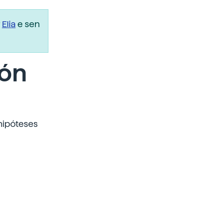
r
Elia
e sen
ión
hipóteses