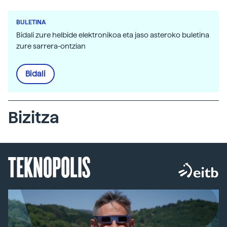
BULETINA
Bidali zure helbide elektronikoa eta jaso asteroko buletina
zure sarrera-ontzian
Bidali
Bizitza
TEKNOPOLIS