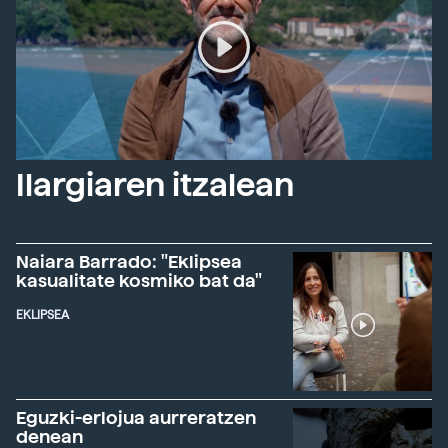
Ilargiaren itzalean
Naiara Barrado: "Eklipsea
kasualitate kosmiko bat da"
EKLIPSEA
Eguzki-erlojua aurreratzen
denean