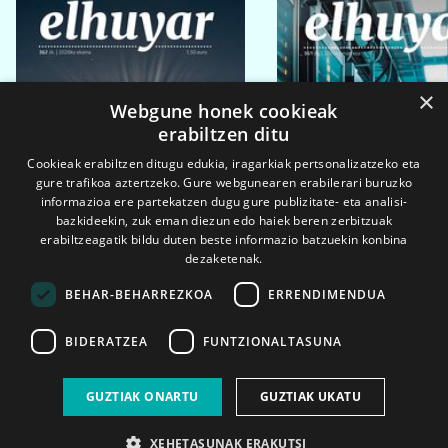
×
Webgune honek cookieak
erabiltzen ditu
Cookieak erabiltzen ditugu edukia, iragarkiak pertsonalizatzeko eta
gure trafikoa aztertzeko. Gure webgunearen erabilerari buruzko
informazioa ere partekatzen dugu gure publizitate- eta analisi-
bazkideekin, zuk eman diezun edo haiek beren zerbitzuak
erabiltzeagatik bildu duten beste informazio batzuekin konbina
dezaketenak.
BEHAR-BEHARREZKOA
ERRENDIMENDUA
BIDERATZEA
FUNTZIONALTASUNA
2026ko eka. 1a
2026ko mar. 1a
GUZTIAK ONARTU
GUZTIAK UKATU
XEHETASUNAK ERAKUTSI