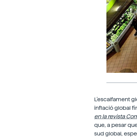
L'escalfament glo
inflació global f
en la revista C
que, a pesar que 
sud global, espe