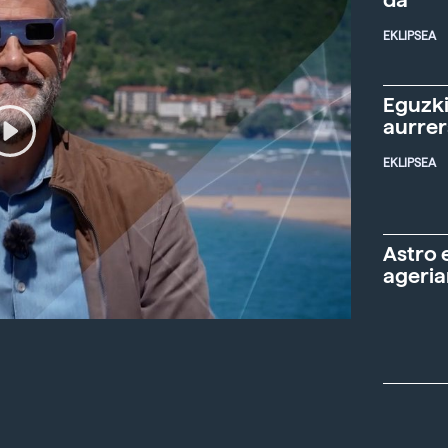
da"
EKLIPSEA
Eguzki
aurre
EKLIPSEA
Astro 
ageria