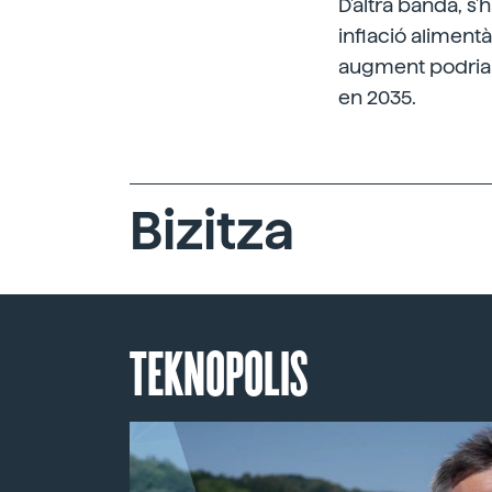
D'altra banda, s'
inflació aliment
augment podria 
en 2035.
Bizitza
TEKNOPOLIS