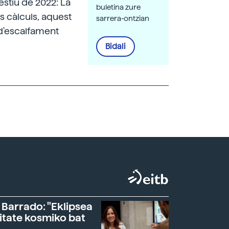
estiu de 2022: La
buletina zure
s càlculs, aquest
sarrera-ontzian
d'escalfament
Bidali
 Barrado: "Eklipsea
itate kosmiko bat