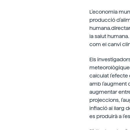
L'economia mundi
producció d'alime
humana.directame
la salut humana.
com el canvi clim
Els investigador
meteorològiques d
calculat l'efecte
amb l'augment de
augmentar entre 0,
projeccions, l'a
inflació al llar
es produirà a l'es