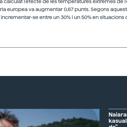
ha calculat l'efecte de les temperatures extremes de l'
ària europea va augmentar 0,67 punts. Segons aquest
incrementar-se entre un 30% i un 50% en situacions 
Naiara
kasual