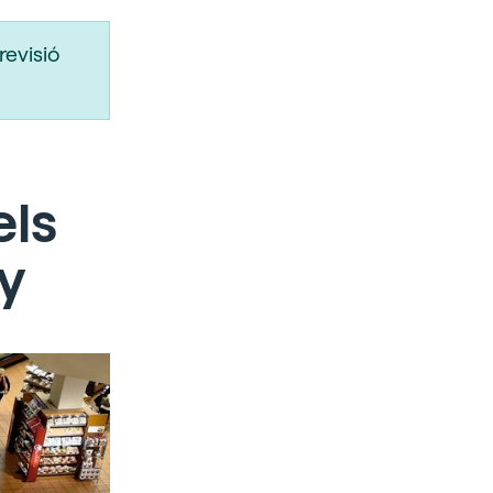
revisió
els
ny