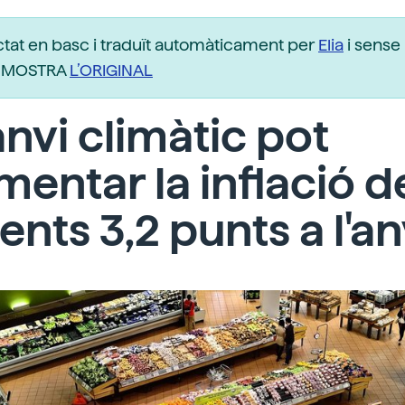
ctat en basc i traduït automàticament per
Elia
i sense 
r. MOSTRA
L’ORIGINAL
anvi climàtic pot
entar la inflació d
ents 3,2 punts a l'a