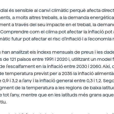
al és sensible al canvi climàtic perquè afecta direc
nts, a molts altres treballs, a la demanda energètica i
nt a través del seu impacte en el treball, la deman
 Comprendre com el clima pot afectar la inflació pot 
àtic futur pot afectar el risc d'inflació i a l'economia
s han analitzat els índexs mensuals de preus i les dad
e 121 països entre 1991 i 2020 i, utilitzant un model f
 de l'escalfament en la inflació entre 2030 i 2060. Així
 temperatura previst per a 2035 la inflació alimentà
9 i 3,2 a l'any i la inflació general entre 0,3 i 1,2. Seg
ugment de la temperatura a les regions de baixa latit
g de tot l'any, mentre que en les latituds més grans aq
tiu.