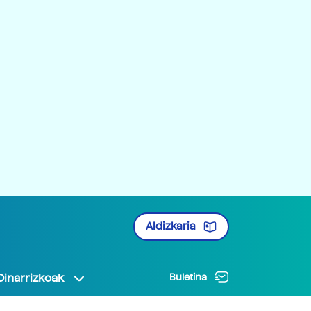
Aldizkaria
Oinarrizkoak
Buletina