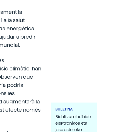
tament la
 a la salut
da energètica i
ajudar a predir
 mundial.
es
ísic climàtic, han
, observen que
ria podria
ons les
ud augmentarà la
uest efecte només
BULETINA
Bidali zure helbide
elektronikoa eta
jaso asteroko