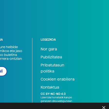
NA
LEGEZKOA
zure helbide
Nor gara
nikoa eta jaso
ko buletina
Publizitatea
arrera-ontzian
Pribatutasun
politika
li
Cookien erabilera
Kontaktua
CC BY-NC-ND 4.0
Lizentzia honetatik kanpo
geratzen dira webgunean
argitaratutako baliabide
×
grafikoak (argazki eta