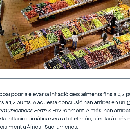
bal podria elevar la inflació dels aliments fins a 3,2 p
ins a 1,2 punts. A aquesta conclusió han arribat en un
t
ommunications Earth &
Environment.
A més, han arribat
la inflació climàtica serà a tot el món, afectarà més e
cialment a Àfrica i Sud-amèrica.