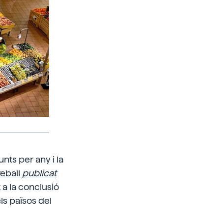
unts per any i la
reball
publicat
 a la conclusió
ls països del