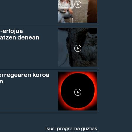
-erlojua
ratzen denean
erregearen koroa
n
Ikusi programa guztiak