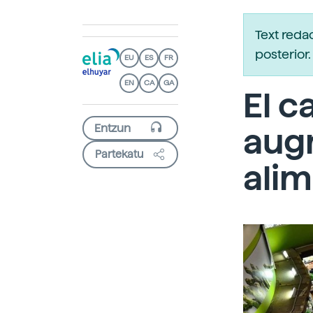
Text reda
posterio
EU
ES
FR
EN
CA
GA
El c
augm
Partekatu
alim