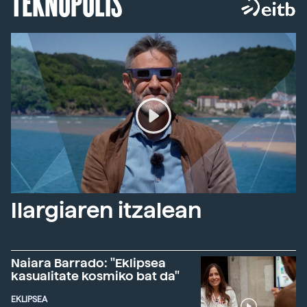
TEKNOPOLIS
Ilargiaren itzalean
Naiara Barrado: "Eklipsea
kasualitate kosmiko bat da"
EKLIPSEA