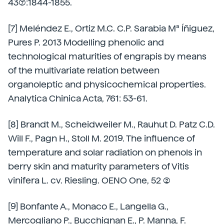
43(7):1844-1855.
[7] Meléndez E., Ortiz M.C. C.P. Sarabia Mª Íñiguez,
Pures P. 2013 Modelling phenolic and
technological maturities of engrapis by means
of the multivariate relation between
organoleptic and physicochemical properties.
Analytica Chinica Acta, 761: 53-61.
[8] Brandt M., Scheidweiler M., Rauhut D. Patz C.D.
Will F., Pagn H., Stoll M. 2019. The influence of
temperature and solar radiation on phenols in
berry skin and maturity parameters of Vitis
vinifera L. cv. Riesling. OENO One, 52 (2)
[9] Bonfante A., Monaco E., Langella G.,
Mercogliano P., Bucchignan E., P. Manna, F.