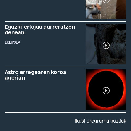
Eguzki-erlojua aurreratzen
denean
EKLIPSEA
Astro erregearen koroa
agerian
Ikusi programa guztiak