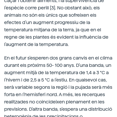
caçar i obtenir aliments, i la supervivència de
l'espècie corre perill [3]. No obstant això, els
animals no són els únics que sofreixen els
efectes d'un augment progressiu de la
temperatura mitjana de la terra, ja que en el
regne de les plantes és evident la influència de
l'augment de la temperatura.
En el futur s'esperen dos grans canvis en el clima
durant els pròxims 50- 100 anys. D'una banda, un
augment mitjà de la temperatura de 1,4 a 3 °C a
l'hivern i de 2,5 a 5 °C a l'estiu. En qualsevol cas,
serà variable segons la regió i la pujada serà més
forta en l'hemisferi nord. A més, les recerques
realitzades no coincideixen plenament en les
previsions. D'altra banda, s'espera una distribució
heterogènia de les precipitacions o