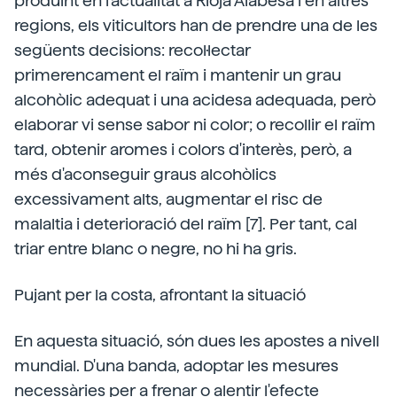
produint en l'actualitat a Rioja Alabesa i en altres
regions, els viticultors han de prendre una de les
següents decisions: recol·lectar
primerencament el raïm i mantenir un grau
alcohòlic adequat i una acidesa adequada, però
elaborar vi sense sabor ni color; o recollir el raïm
tard, obtenir aromes i colors d'interès, però, a
més d'aconseguir graus alcohòlics
excessivament alts, augmentar el risc de
malaltia i deterioració del raïm [7]. Per tant, cal
triar entre blanc o negre, no hi ha gris.
Pujant per la costa, afrontant la situació
En aquesta situació, són dues les apostes a nivell
mundial. D'una banda, adoptar les mesures
necessàries per a frenar o alentir l'efecte