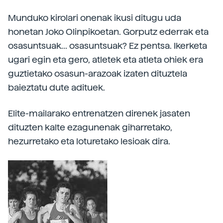
Munduko kirolari onenak ikusi ditugu uda
honetan Joko Olinpikoetan. Gorputz ederrak eta
osasuntsuak... osasuntsuak? Ez pentsa. Ikerketa
ugari egin eta gero, atletek eta atleta ohiek era
guztietako osasun-arazoak izaten dituztela
baieztatu dute adituek.
Elite-mailarako entrenatzen direnek jasaten
dituzten kalte ezagunenak giharretako,
hezurretako eta loturetako lesioak dira.