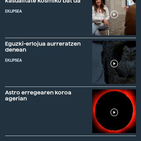
kasualitate kosmiko bat da"
EKLIPSEA
Eguzki-erlojua aurreratzen
denean
EKLIPSEA
Astro erregearen koroa
agerian