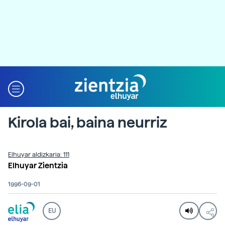
Kirola bai, baina neurriz
Elhuyar aldizkaria: 111
Elhuyar Zientzia
1996-09-01
EU