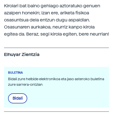
Kirolari bat baino gehiago aztoratuko genuen
azalpen honekin; izan ere, ariketa fisikoa
osasuntsua dela entzun dugu aspaldian.
Osasunaren aurkakoa, neurriz kanpo kirola
egitea da. Beraz, segi kirola egiten, bere neurrian!
Elhuyar Zientzia
BULETINA
Bidali zure helbide elektronikoa eta jaso asteroko buletina
zure sarrera-ontzian
Bidali