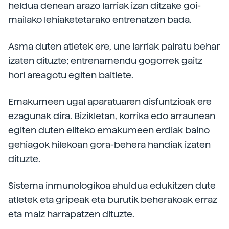
heldua denean arazo larriak izan ditzake goi-
mailako lehiaketetarako entrenatzen bada.
Asma duten atletek ere, une larriak pairatu behar
izaten dituzte; entrenamendu gogorrek gaitz
hori areagotu egiten baitiete.
Emakumeen ugal aparatuaren disfuntzioak ere
ezagunak dira. Bizikletan, korrika edo arraunean
egiten duten eliteko emakumeen erdiak baino
gehiagok hilekoan gora-behera handiak izaten
dituzte.
Sistema inmunologikoa ahuldua edukitzen dute
atletek eta gripeak eta burutik beherakoak erraz
eta maiz harrapatzen dituzte.