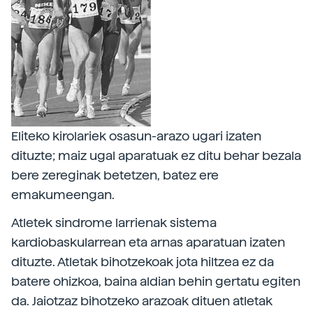
Eliteko kirolariek osasun-arazo ugari izaten
dituzte; maiz ugal aparatuak ez ditu behar bezala
bere zereginak betetzen, batez ere
emakumeengan.
Atletek sindrome larrienak sistema
kardiobaskularrean eta arnas aparatuan izaten
dituzte. Atletak bihotzekoak jota hiltzea ez da
batere ohizkoa, baina aldian behin gertatu egiten
da. Jaiotzaz bihotzeko arazoak dituen atletak