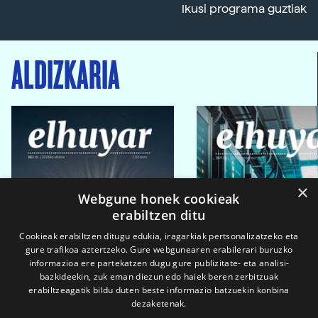
Ikusi programa guztiak
ALDIZKARIA
×
Webgune honek cookieak
erabiltzen ditu
Cookieak erabiltzen ditugu edukia, iragarkiak pertsonalizatzeko eta
gure trafikoa aztertzeko. Gure webgunearen erabilerari buruzko
informazioa ere partekatzen dugu gure publizitate- eta analisi-
bazkideekin, zuk eman diezun edo haiek beren zerbitzuak
erabiltzeagatik bildu duten beste informazio batzuekin konbina
dezaketenak.