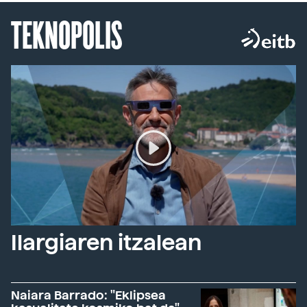
TEKNOPOLIS
Ilargiaren itzalean
Naiara Barrado: "Eklipsea