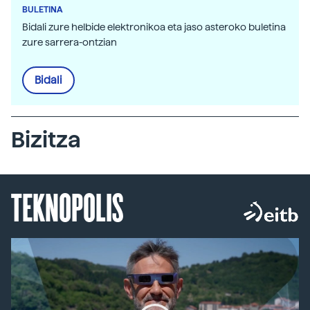
BULETINA
Bidali zure helbide elektronikoa eta jaso asteroko buletina
zure sarrera-ontzian
Bidali
Bizitza
TEKNOPOLIS