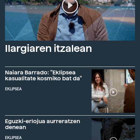
Ilargiaren itzalean
Naiara Barrado: "Eklipsea
kasualitate kosmiko bat da"
EKLIPSEA
Eguzki-erlojua aurreratzen
denean
EKLIPSEA