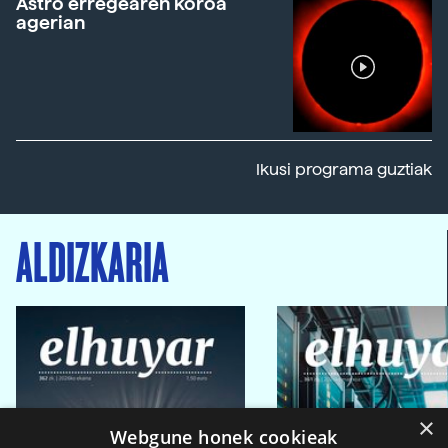
Astro erregearen koroa
agerian
Ikusi programa guztiak
ALDIZKARIA
×
Webgune honek cookieak