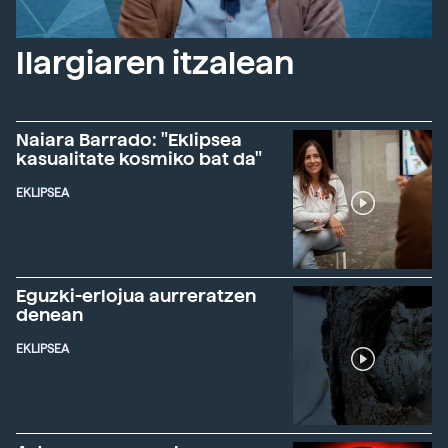
Ilargiaren itzalean
Naiara Barrado: "Eklipsea
kasualitate kosmiko bat da"
EKLIPSEA
Eguzki-erlojua aurreratzen
denean
EKLIPSEA