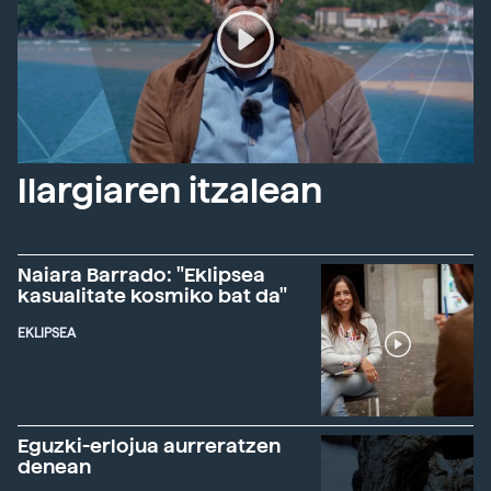
Ilargiaren itzalean
Naiara Barrado: "Eklipsea
kasualitate kosmiko bat da"
EKLIPSEA
Eguzki-erlojua aurreratzen
denean