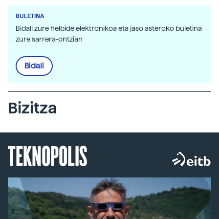
BULETINA
Bidali zure helbide elektronikoa eta jaso asteroko buletina
zure sarrera-ontzian
Bidali
Bizitza
TEKNOPOLIS