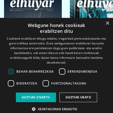
×
Webgune honek cookieak
erabiltzen ditu
Cookieak erabiltzen ditugu edukia, iragarkiak pertsonalizatzeko eta
gure trafikoa aztertzeko. Gure webgunearen erabilerari buruzko
informazioa ere partekatzen dugu gure publizitate- eta analisi-
bazkideekin, zuk eman diezun edo haiek beren zerbitzuak
erabiltzeagatik bildu duten beste informazio batzuekin konbina
dezaketenak.
BEHAR-BEHARREZKOA
ERRENDIMENDUA
BIDERATZEA
FUNTZIONALTASUNA
2026ko eka. 1a
2026ko mar. 1a
GUZTIAK ONARTU
GUZTIAK UKATU
XEHETASUNAK ERAKUTSI