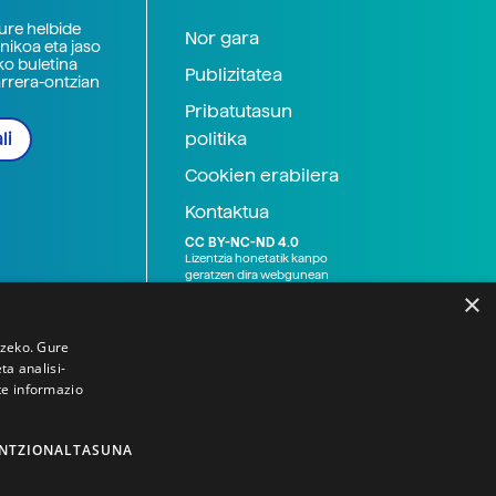
zure helbide
Nor gara
nikoa eta jaso
ko buletina
Publizitatea
arrera-ontzian
Pribatutasun
politika
li
Cookien erabilera
Kontaktua
CC BY-NC-ND 4.0
Lizentzia honetatik kanpo
geratzen dira webgunean
argitaratutako baliabide
×
grafikoak (argazki eta
ilustrazioak), baita Elhuyar ez
den bestelako erakunde eta
tzeko. Gure
norbanakoek idatzitakoak
a analisi-
ere. Kanpo-esteken bidez
te informazio
emandako edukiak esteka
horietan agertzen den
lizentziapean daude,
gehienetan copyright-a
NTZIONALTASUNA