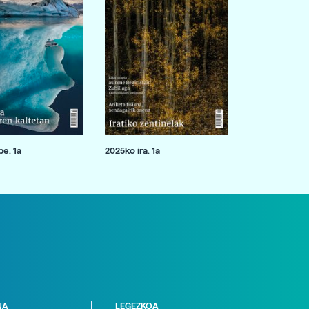
e. 1a
2025ko ira. 1a
NA
LEGEZKOA