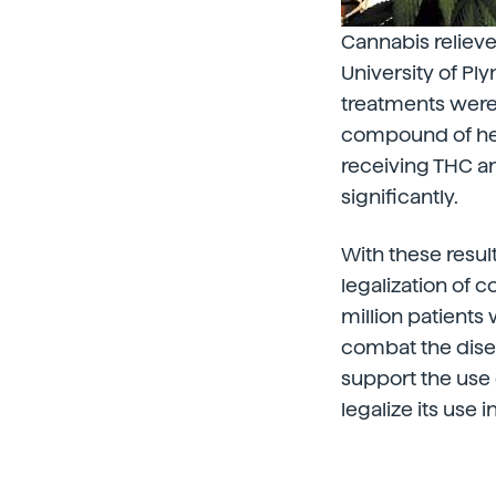
Cannabis relieve
University of Pl
treatments were 
compound of hem
receiving THC a
significantly.
With these result
legalization of
million patients
combat the disea
support the use 
legalize its use 