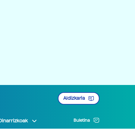
Aldizkaria
Oinarrizkoak
Buletina