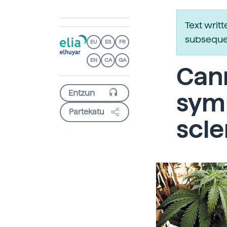
Text writ
subsequen
EU
ES
FR
EN
CA
GA
Cann
sym
Partekatu
scle