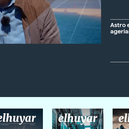
Astro 
ageria