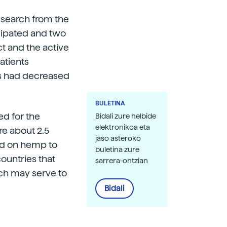
esearch from the
icipated and two
t and the active
atients
s had decreased
BULETINA
ed for the
Bidali zure helbide
elektronikoa eta
e about 2.5
jaso asteroko
sed on hemp to
buletina zure
ountries that
sarrera-ontzian
rch may serve to
Bidali