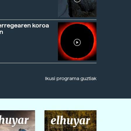
erregearen koroa
n
Ikusi programa guztiak