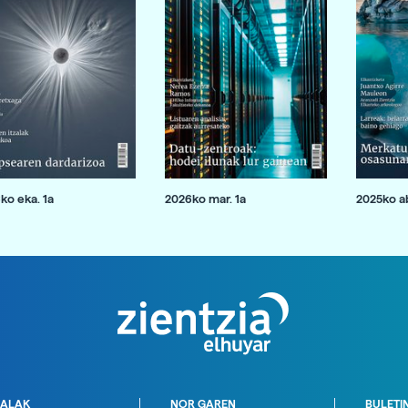
ko eka. 1a
2026ko mar. 1a
2025ko ab
ALAK
NOR GAREN
BULETI