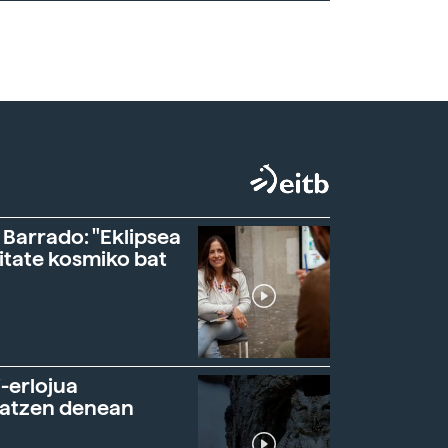
 Barrado: "Eklipsea
itate kosmiko bat
-erlojua
ratzen denean