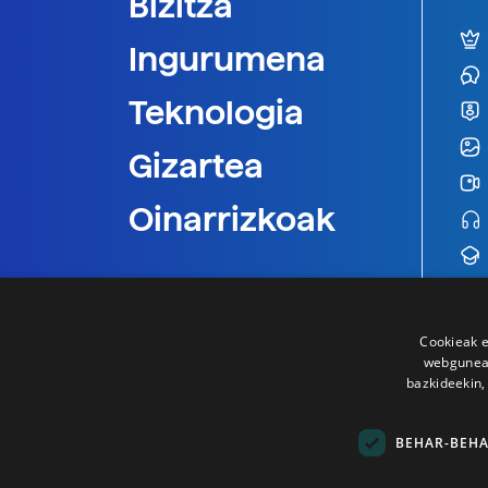
Bizitza
Ingurumena
Teknologia
Gizartea
Oinarrizkoak
Cookieak e
webgunear
bazkideekin,
BEHAR-BEH