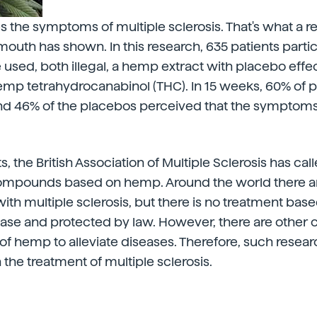
s the symptoms of multiple sclerosis. That's what a r
ymouth has shown. In this research, 635 patients part
used, both illegal, a hemp extract with placebo effec
p tetrahydrocanabinol (THC). In 15 weeks, 60% of p
nd 46% of the placebos perceived that the symptom
s, the British Association of Multiple Sclerosis has call
 compounds based on hemp. Around the world there ar
 with multiple sclerosis, but there is no treatment ba
se and protected by law. However, there are other c
of hemp to alleviate diseases. Therefore, such resea
in the treatment of multiple sclerosis.