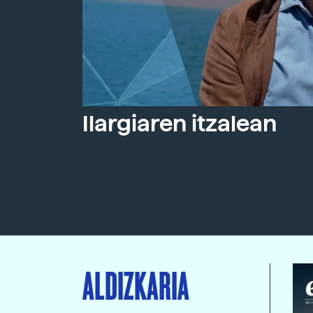
Ilargiaren itzalean
ALDIZKARIA