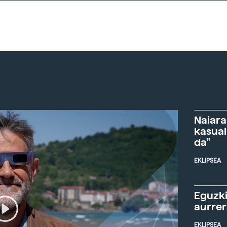
Naiara
kasual
da"
EKLIPSEA
Eguzki
aurre
EKLIPSEA