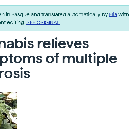
ten in Basque and translated automatically by
Elia
with
t editing.
SEE ORIGINAL
abis relieves
ptoms of multiple
rosis