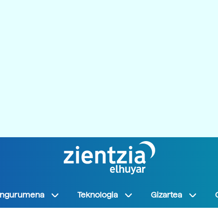
Ingurumena
Teknologia
Gizartea